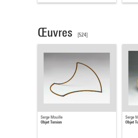
Œuvres
[524]
Serge Mouille
Serge M
Objet Torsion
Objet T