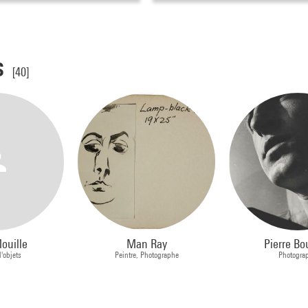
s
[40]
ouille
Man Ray
Pierre Bo
d'objets
Peintre, Photographe
Photogra