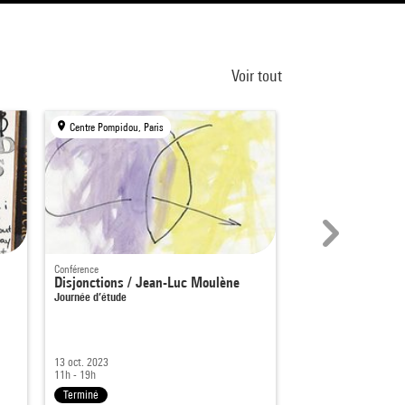
Voir tout
Centre Pompidou, Paris
Centre Pompidou, Par
Conférence
Exposition
Disjonctions / Jean-Luc Moulène
Design interactif
Journée d’étude
Expériences du sensibl
13 oct. 2023
19 nov. 2003 - 5 janv. 
11h - 19h
11h - 21h
Terminé
Terminé