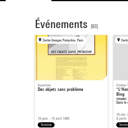
Événements
[83]
Centre Georges Pompidou, Paris
Centr
Exposition
Cinéma /
Des objets sans problème
"L'Ho
Bing
(étude)
Dans le
16 nov.
16 janv. - 15 avril 1985
À partir
Terminé
Termi