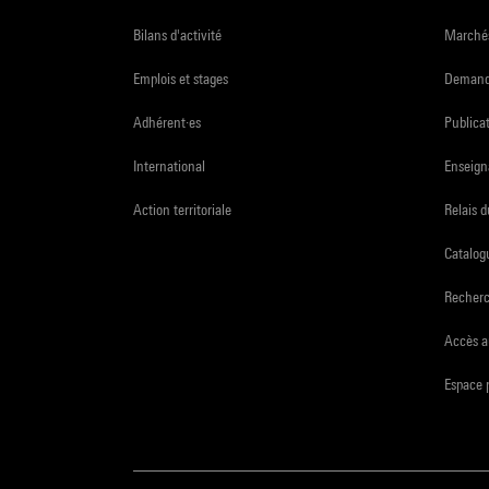
Bilans d'activité
Marchés
Emplois et stages
Demande
Adhérent·es
Publicat
International
Enseign
Action territoriale
Relais 
Catalogu
Recher
Accès a
Espace 