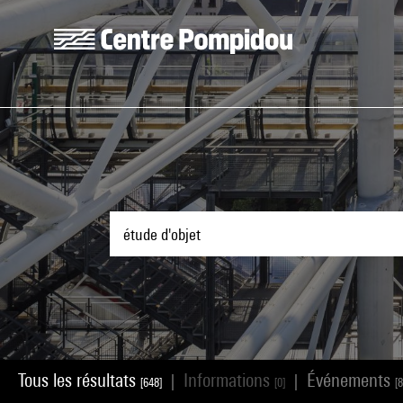
Aller au contenu principal
Centre Pompidou
Tous les résultats
Informations
Événements
|
|
[648]
[0]
[8