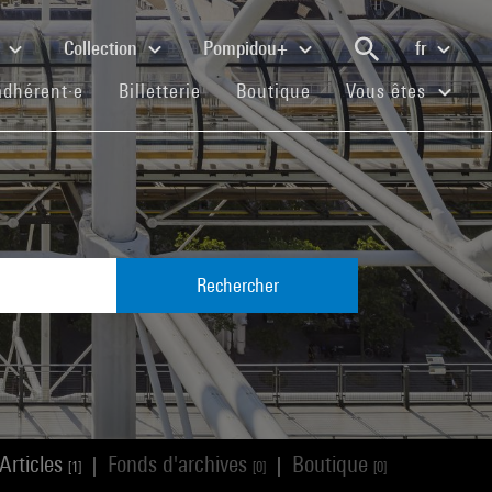
e
Collection
Pompidou+
fr
(current)
(current)
(current)
adhérent·e
Billetterie
Boutique
Vous êtes
Rechercher
Articles
Fonds d'archives
Boutique
|
|
[1]
[0]
[0]