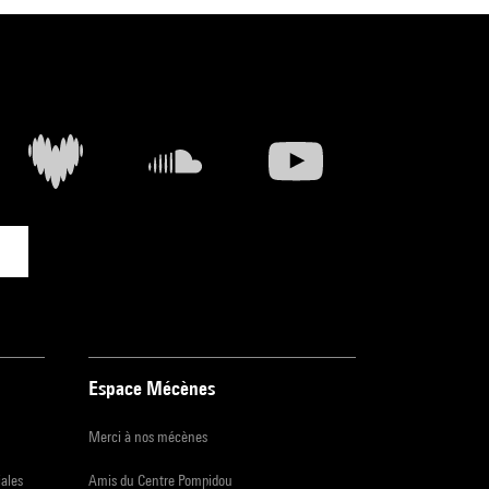
Espace Mécènes
Merci à nos mécènes
iales
Amis du Centre Pompidou