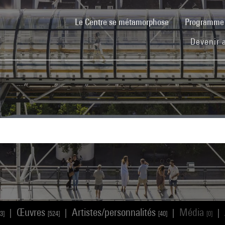
(current)
Le Centre se métamorphose
Programm
Devenir 
Œuvres
Artistes/personnalités
Média
|
|
|
|
3]
[524]
[40]
[0]