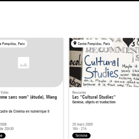
e Pompidou, Paris
Centre Pompidou, Paris
 Vidéo
Rencontre
mme sans nom" (étude), Wang
Les "Cultural Studies"
Genèse, objets et traduction
 cadre de
Cinéma en numérique II
 2008
20 mars 2009
 de 20h30
16h - 21h
né
Terminé