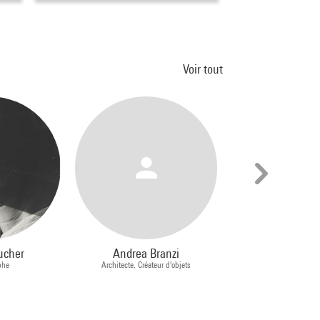
Voir tout
ucher
Andrea Branzi
Jean-Michel Sa
phe
Architecte, Créateur d'objets
Peintre, Sculp