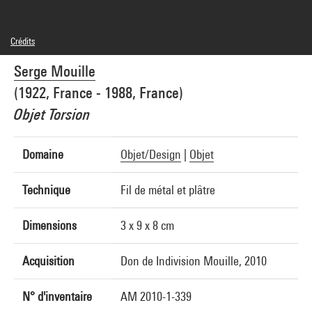
Crédits
© Adagp, Paris
Serge Mouille
Crédit photographique : Centre Pompidou, MNAM-CCI/Georges Meguerditchian/Dist.
GrandPalaisRmn
(1922, France - 1988, France)
Réf. image : 4N42131
Diffusion image :
Objet Torsion
GrandPalaisRmnPhoto
Domaine
Objet/Design
|
Objet
Technique
Fil de métal et plâtre
Dimensions
3 x 9 x 8 cm
Acquisition
Don de Indivision Mouille, 2010
N° d'inventaire
AM 2010-1-339