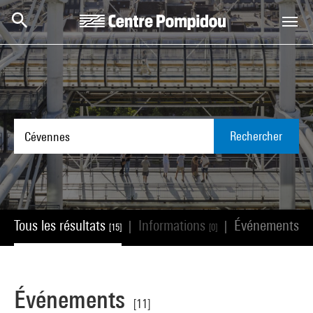
Aller au contenu principal
Centre Pompidou
Rechercher
Tous les résultats
Informations
Événements
|
|
[15]
[0]
[11
Événements
[11]