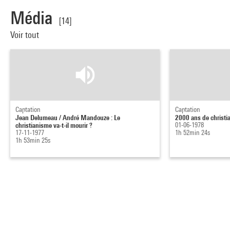
Média
[14]
Voir tout
Captation
Captation
Jean Delumeau / André Mandouze : Le
2000 ans de christi
christianisme va-t-il mourir ?
01-06-1978
17-11-1977
1h 52min 24s
1h 53min 25s