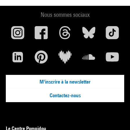
marais (Gallimard 1998 Folio 2000), Etty Hillesum (Pygmalion
1999), Cracovie à
Nous sommes sociaux
vol d’oiseaux (du Rocher 2000), Grande nuit de Toussaint (Le
Temps qu’il fait
2000), Chanson des mal-aimants (Gallimard 2002 Folio2004),
Couleurs de
l’Invisible (Al Manar 2002), Les Personnages (Gallimard 2004),
Ateliers de
lumière (Desclée de Brouwer 2004), Magnus (Albin Michel
2005 Folio 2007),
L’Inaperçu (Albin Michel 2008), Hors champ (Albin Michel
M'inscrire à la newsletter
2009)
Contactez-nous
Le Centre Pompidou