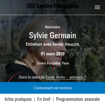
Aller au contenu principal
Centre Pompidou
Rencontre
Sylvie Germain
Entretien avec Xavier Houssin
01 mars 2010
Centre Pompidou, Paris
Dans le cadre de
Ecrire, écrire ... pourquoi ?
L'événement est terminé
Infos pratiques
En bref
Programmation associée
|
|
|