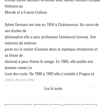
littéraire au
Monde et à France Culture
Sylvie Germain est née en 1954 à Châteauroux. Au cours de
ses études de
philosophie elle a pour professeur Emmanuel Levinas. Son
mémoire de maîtrise
porte sur la notion d’ascèse dans la mystique chrétienne et
sa thèse de
doctorat a pour thème le visage. En 1985, elle publie son
premier roman Le
Livre des nuits. De 1986 à 1993 elle s’installe à Prague et
publie durant cette
période Jours de colère qui obtient le prix Femina en 1989.
Lire la suite
Son oeuvre forte et
singulière est composée, à ce jour, de près d’une trentaine de
livres, romans