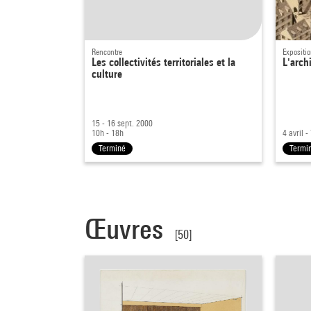
Rencontre
Expositi
Les collectivités territoriales et la
L'arch
culture
15 - 16 sept. 2000
10h - 18h
4 avril 
Terminé
Termi
Œuvres
[50]