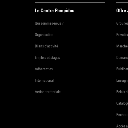
Le Centre Pompidou
Offre
Qui sommes-nous ?
Groupe
Organisation
Privatis
Bilans d'activité
Marchés
Emplois et stages
Demande
Adhérent·es
Publicat
International
Enseign
Action territoriale
Relais 
Catalogu
Recher
Accès a