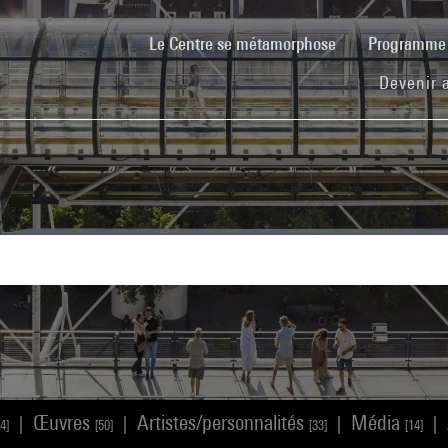
(current)
Le Centre se métamorphose
Programm
Devenir 
Œuvres
Artistes/personnalités
Média
|
|
|
|
4]
[50]
[33]
[14]