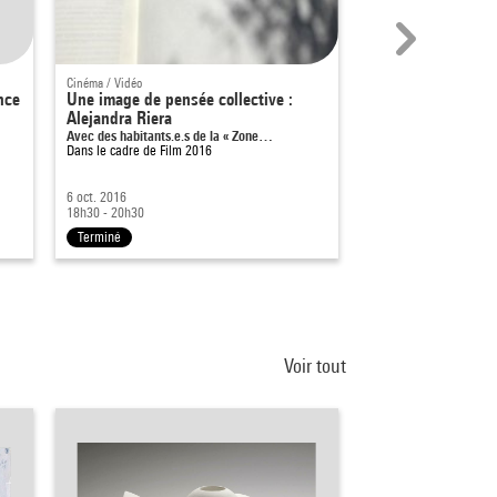
Cinéma / Vidéo
Cinéma / Vidéo
nce
Une image de pensée collective :
Milltown Montan
Alejandra Riera
Dans le cadre de
Hors 
Avec des habitants.e.s de la « Zone…
Dans le cadre de
Film 2016
6 oct. 2016
6 févr. 2011
18h30 - 20h30
À partir de 16h
Terminé
Terminé
Voir tout