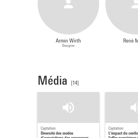
Armin Wirth
René M
Designer
Média
[14]
Captation
Captation
Diversité des modes
L'impact du confi
d'acquisitions des ressources
l'offre numérique 