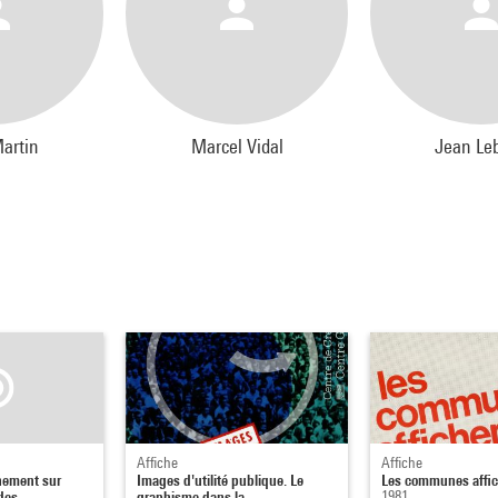
artin
Marcel Vidal
Jean Le
Affiche
Affiche
nement sur
Images d'utilité publique. Le
Les communes affi
des
graphisme dans la
1981