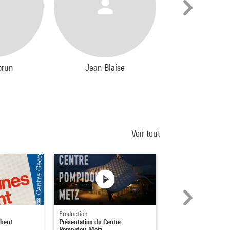
brun
Jean Blaise
Catherine 
Voir tout
Production
Bande annonce
chent
Présentation du Centre
Centre Pompidou mob
Pompidou-Metz
Aubagne