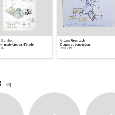
e Grumbach
Antoine Grumbach
t mixte Croquis d'étude
Croquis de conception
1987
1980 - 1987
s
[33]