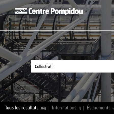
Aller au contenu principal
Centre Pompidou
Tous les résultats
Informations
Événements
|
|
[162]
[1]
[6