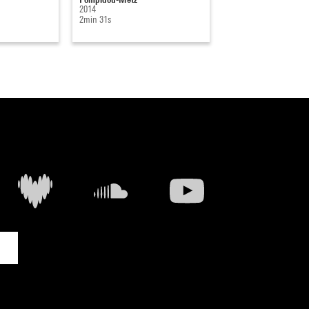
2014
2013
2min 31s
2min 12s