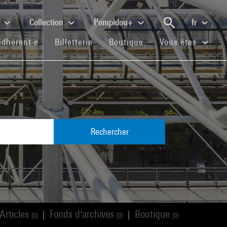
e
Collection
Pompidou+
fr
(current)
(current)
(current)
adhérent·e
Billetterie
Boutique
Vous êtes
Rechercher
Articles
Fonds d'archives
Boutique
|
|
[0]
[0]
[0]