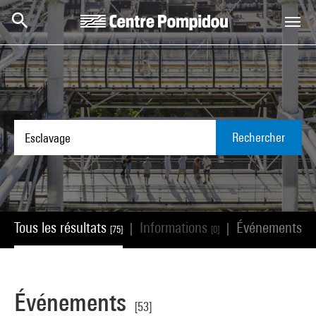
Aller au contenu principal
Centre Pompidou
Rechercher
Tous les résultats
Informations
Événements
|
|
[75]
[0]
[53
Événements
[53]