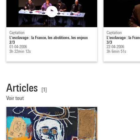
Captation
Captation
L'esclavage : la France, les abolitions, les enjeux
L'esclavage : la Fran
2/3
3/3
01-04-2006
22-04-2006
3h 22min 12s
3h 6min 51s
Articles
[1]
Voir tout