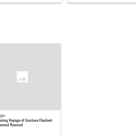
agin
zing Voyage of Gustave Flaubert
ymond Roussel