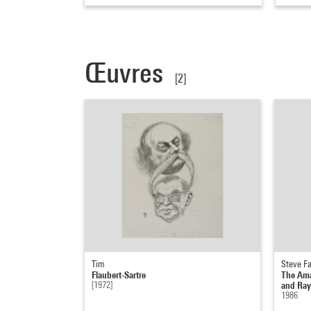
Œuvres
[2]
Tim
Steve F
Flaubert-Sartre
The Ama
[1972]
and Ra
1986