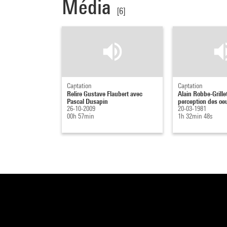
Média
[6]
Captation
Captation
Relire Gustave Flaubert avec
Alain Robbe-Grillet
Pascal Dusapin
perception des o
26-10-2009
20-03-1981
00h 57min
1h 32min 48s