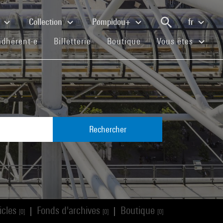
e
Collection
Pompidou+
fr
(current)
(current)
(current)
adhérent·e
Billetterie
Boutique
Vous êtes
Rechercher
icles
Fonds d'archives
Boutique
|
|
[0]
[0]
[0]