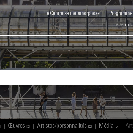
(current)
Le Centre se métamorphose
Programm
Devenir 
Œuvres
Artistes/personnalités
Média
Art
|
|
|
|
]
[2]
[2]
[6]