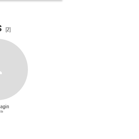
s
[2]
Fagin
ste