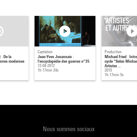
Captation
Production
 : De la
Jean-Yves Jouannais :
Michael Fried : Intr
euvres modernes
l’encyclopédie des guerres n°35
cycle "Selon Michael
12-04-2012
Artistes ...
1h 17min 24s
2015
1h 17min 5s
Nous sommes sociaux