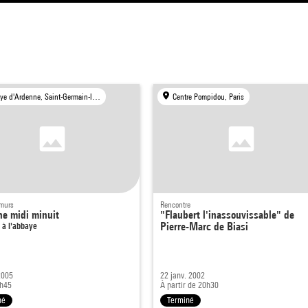
Abbaye d'Ardenne, Saint-Germain-la-Blanche-Herbe
Centre Pompidou, Paris
 murs
Rencontre
e midi minuit
"Flaubert l'inassouvissable" de
 à l'abbaye
Pierre-Marc de Biasi
2005
22 janv. 2002
3h45
À partir de 20h30
né
Terminé