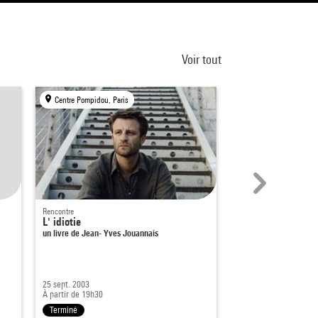
Voir tout
Centre Pompidou, Paris
Centre Pompidou, Par
Rencontre
Rencontre
L' idiotie
Crack Wars : Litté
un livre de Jean- Yves Jouannais
Dans le cadre de
Selon.
25 sept. 2003
19 juin 2009
À partir de 19h30
À partir de 19h30
Terminé
Terminé