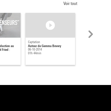
Voir tout
Captation
Captation
oduction au
Autour de Gemma Bovery
L'érudition imaginaire
 Fried :
06-10-2014
22-11-2004
01h 44min
00h 29min