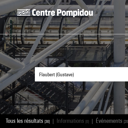
Aller au contenu principal
Centre Pompidou
Tous les résultats
Informations
Événements
|
|
[30]
[0]
[20