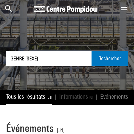
Aller au contenu principal
Centre Pompidou
Rechercher
Tous les résultats
Informations
Événements
|
|
[61]
[0]
[34
Événements
[34]