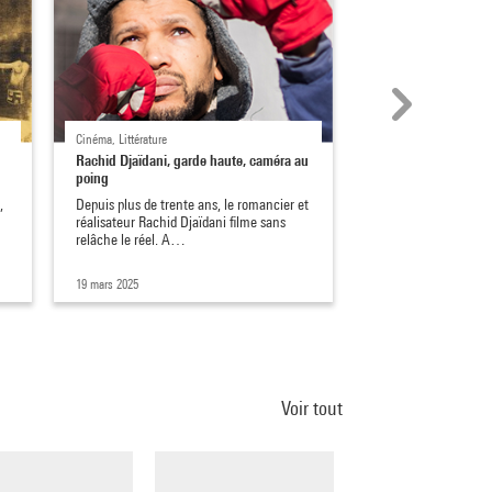
Cinéma, Littérature
Expositions, Collection
Rachid Djaïdani, garde haute, caméra au
Vera Molnár, aux s
poing
Disparue le 7 décemb
,
Depuis plus de trente ans, le romancier et
ans, Vera Molnár éta
réalisateur Rachid Djaïdani filme sans
pionnières du coda
relâche le réel. A…
19 mars 2025
28 nov. 2023
Voir tout