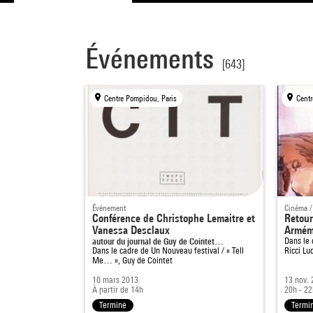
Événements
[643]
Centre Pompidou, Paris
Centr
Événement
Cinéma /
Conférence de Christophe Lemaitre et
Retour
Vanessa Desclaux
Armém
autour du journal de Guy de Cointet…
Dans le
Dans le cadre de
Un Nouveau festival / « Tell
Ricci Lu
Me… », Guy de Cointet
10 mars 2013
13 nov.
À partir de 14h
20h - 22
Terminé
Termi