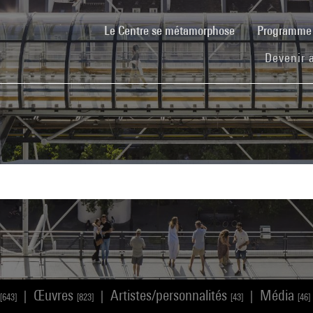
(current)
Le Centre se métamorphose
Programm
Devenir 
Œuvres
Artistes/personnalités
Média
|
|
|
[643]
[823]
[43]
[46]