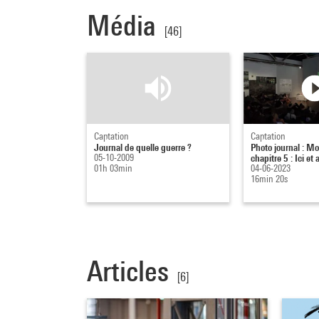
Média
[46]
Captation
Captation
Journal de quelle guerre ?
Photo journal : M
05-10-2009
chapitre 5 : Ici et 
01h 03min
04-06-2023
16min 20s
Articles
[6]