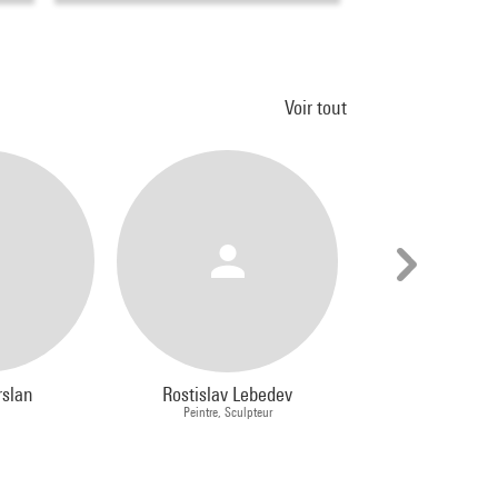
Voir tout
rslan
Rostislav Lebedev
Michel Ber
e
Peintre, Sculpteur
Peintre