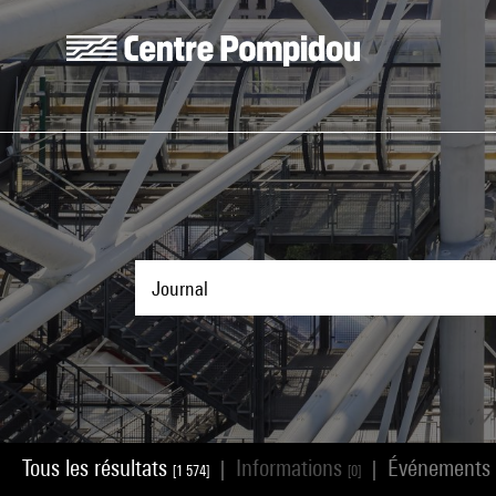
Aller au contenu principal
Centre Pompidou
Tous les résultats
Informations
Événements
|
|
[1 574]
[0]