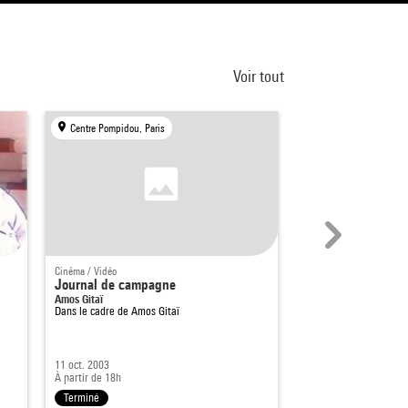
Voir tout
Centre Pompidou, Paris
Centre Pompidou, Par
Cinéma / Vidéo
Cinéma / Vidéo
Journal de campagne
Journal d'une ins
Amos Gitaï
A Journal Of a collec
Dans le cadre de
Amos Gitaï
Dans le cadre de
Ciném
a
11 oct. 2003
24 mars 2014
À partir de 18h
À partir de 20h30
Terminé
Terminé