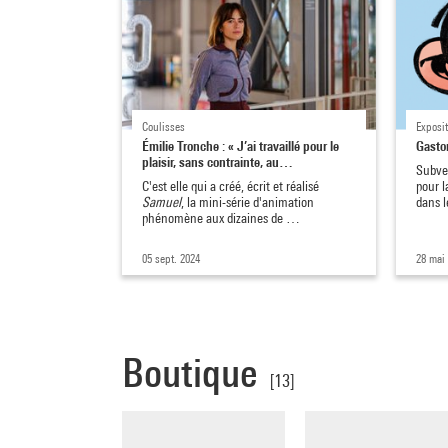
Coulisses
Exposit
Émilie Tronche : « J’ai travaillé pour le
Gaston
plaisir, sans contrainte, au…
Subver
C'est elle qui a créé, écrit et réalisé
pour l
Samuel
, la mini-série d'animation
dans 
phénomène aux dizaines de …
05 sept. 2024
28 mai
Boutique
[13]