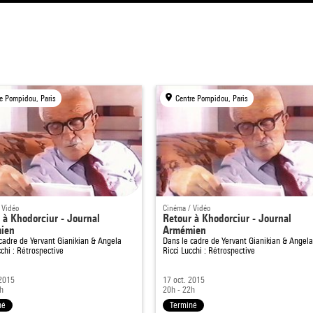
e Pompidou, Paris
Centre Pompidou, Paris
 Vidéo
Cinéma / Vidéo
 à Khodorciur - Journal
Retour à Khodorciur - Journal
ien
Armémien
 cadre de
Yervant Gianikian & Angela
Dans le cadre de
Yervant Gianikian & Angel
cchi : Rétrospective
Ricci Lucchi : Rétrospective
 2015
17 oct. 2015
h
20h - 22h
né
Terminé