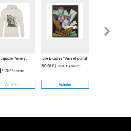
 capuche "Verre et
Toile Encadrée "Verre et journal"
Papier peint adhésif "Ver
journal"
200,00 €
180,00 €
Adhérent
125,00 €
81,00 €
Adhérent
112,50 €
Adhér
Acheter
Acheter
Acheter