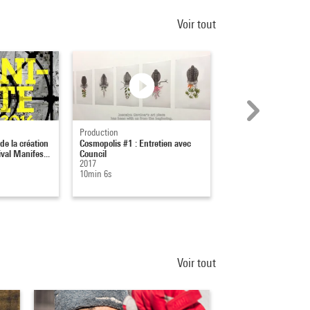
Voir tout
Production
Captation
 de la création
Cosmopolis #1 : Entretien avec
Jean-Christophe Baill
ival Manifes...
Council
"Austerlitz", journal 
2017
relecture
10min 6s
29-02-2012
45min 34s
Voir tout