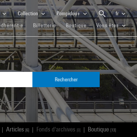
e
Collection
Pompidou+
fr
(current)
(current)
(current)
adhérent·e
Billetterie
Boutique
Vous êtes
Rechercher
Articles
Fonds d'archives
Boutique
|
|
|
[6]
[0]
[13]