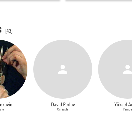
s
[43]
vekovic
David Perlov
Yüksel A
ste
Cinéaste
Peintr