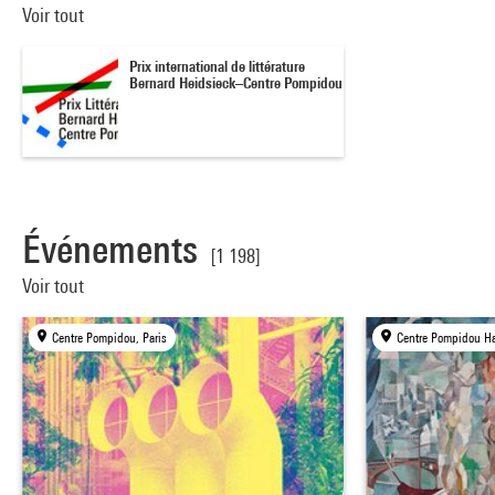
Voir tout
Prix international de littérature
Bernard Heidsieck–Centre Pompidou
Événements
[1 198]
Voir tout
Centre Pompidou, Paris
Centre Pompidou H