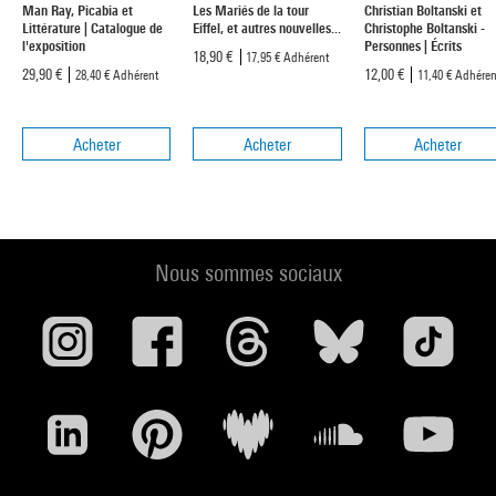
Man Ray, Picabia et
Les Mariés de la tour
Christian Boltanski et
Littérature | Catalogue de
Eiffel, et autres nouvelles...
Christophe Boltanski -
l'exposition
Personnes | Écrits
18,90 €
17,95 €
Adhérent
29,90 €
12,00 €
28,40 €
Adhérent
11,40 €
Adhéren
Acheter
Acheter
Acheter
Nous sommes sociaux