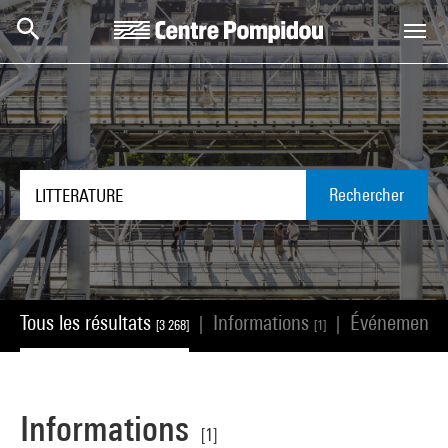
Aller au contenu principal
Centre Pompidou
Rechercher
Tous les résultats
Informations
Événements
|
|
[3 268]
[1]
Informations
[1]