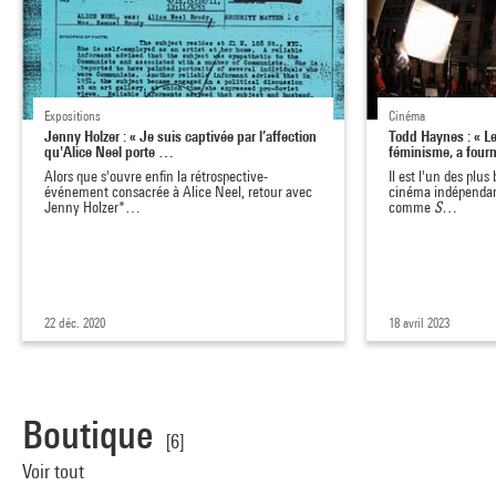
Expositions
Cinéma
Jenny Holzer : « Je suis captivée par l’affection
Todd Haynes : « 
qu'Alice Neel porte …
féminisme, a four
Alors que s'ouvre enfin la rétrospective-
Il est l'un des plus
événement consacrée à Alice Neel, retour avec
cinéma indépendan
Jenny Holzer*…
comme
S…
22 déc. 2020
18 avril 2023
Boutique
[6]
Voir tout