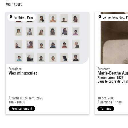
Voir tout
Panthéon, Paris
Centre Pompidou, P
Exposition
Rencontre
Vies minuscules
Marie-Berthe Au
Photomaton (1929)
Dans le cadre de
Un d
À partir du 24 sept. 2026
18 oct. 2009
10h - 18h30
À partir de 11h30
Prochainement
Terminé