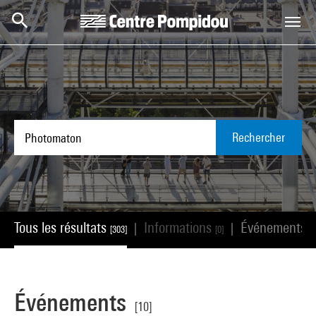
Aller au contenu principal
Centre Pompidou
Rechercher
Tous les résultats
Informations
Événements
|
|
[303]
[0]
[1
Événements
[10]