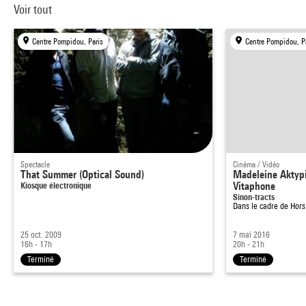
Voir tout
Centre Pompidou, Paris
Centre Pompidou, P
Spectacle
Cinéma / Vidéo
That Summer (Optical Sound)
Madeleine Aktypi
Kiosque électronique
Vitaphone
Sinon-tracts
Dans le cadre de
Hors
25 oct. 2009
7 mai 2016
16h - 17h
20h - 21h
Terminé
Terminé