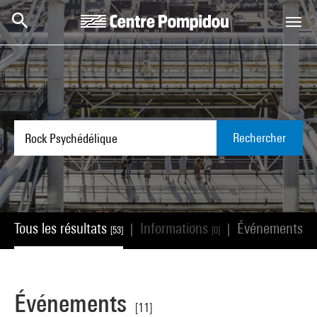
Aller au contenu principal
Centre Pompidou
Rechercher
Tous les résultats
Informations
Événements
|
|
[53]
[0]
[11
Événements
[11]