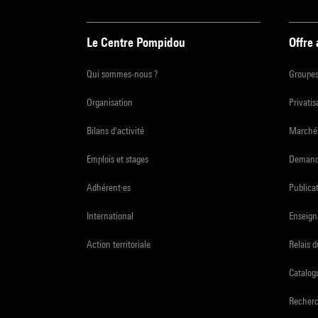
Le Centre Pompidou
Offre
Qui sommes-nous ?
Groupe
Organisation
Privatis
Bilans d'activité
Marchés
Emplois et stages
Demande
Adhérent·es
Publicat
International
Enseign
Action territoriale
Relais 
Catalogu
Recher