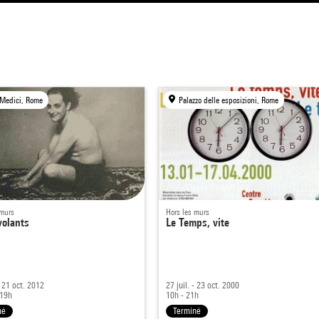
 Medici, Rome
Palazzo delle esposizioni, Rome
 murs
Hors les murs
volants
Le Temps, vite
 21 oct. 2012
27 juil. - 23 oct. 2000
 19h
10h - 21h
né
Terminé