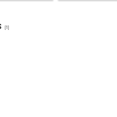
s
[1]