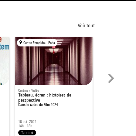
Voir tout
Centre Pompidou, Paris
Centre Pompidou, Par
Cinéma / Vidéo
Cinéma / Vidéo
Tableau, écran : histoires de
Othon
perspective
Dans le cadre de
Jean-
Huillet, rétrospective i
Dans le cadre de
Film 2024
18 oct. 2024
17 juin 2016
14h - 18h
20h - 22h
Terminé
Terminé