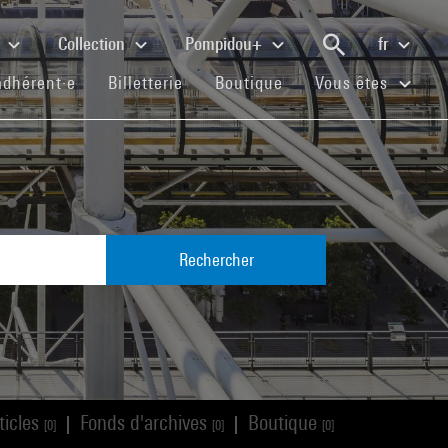
e
Collection
Pompidou+
fr
(current)
(current)
(current)
adhérent·e
Billetterie
Boutique
Vous êtes
Rechercher
ticles
Fonds d'archives
Boutique
|
|
[0]
[0]
[0]