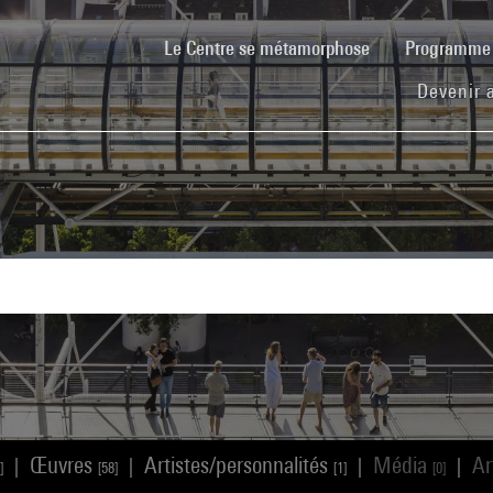
(current)
Le Centre se métamorphose
Programm
Devenir 
Œuvres
Artistes/personnalités
Média
Ar
|
|
|
|
]
[58]
[1]
[0]