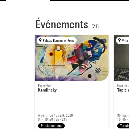
Événements
[21]
Palazzo Bonaparte, Rome
Villa
Exposition
Hors les
Kandinsky
Tapis 
À partir du 15 sept. 2026
30 mai -
9h - 19h30
|
9h - 21h
10h45 -
Prochainement
Termi