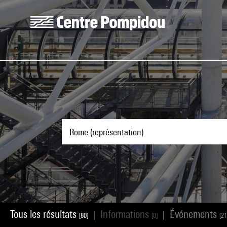
Aller au contenu principal
Centre Pompidou
Tous les résultats
Informations
Événements
|
|
[80]
[0]
[21