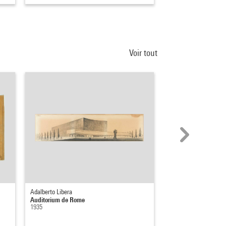
Voir tout
Adalberto Libera
Tony Garnier
Auditorium de Rome
Perspective Vue de 
1935
1904