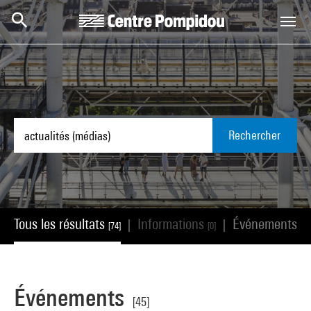
Aller au contenu principal
Centre Pompidou
Rechercher
Tous les résultats
Informations
Événements
|
|
[74]
[0]
[45
Événements
[45]