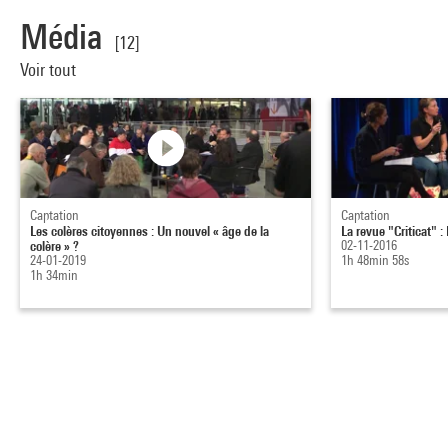
Média
[12]
Voir tout
Captation
Captation
Les colères citoyennes : Un nouvel « âge de la
La revue "Criticat" 
colère » ?
02-11-2016
24-01-2019
1h 48min 58s
1h 34min