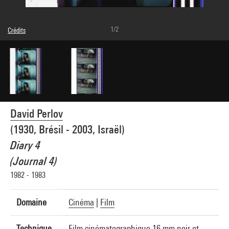
1/2
Crédits
Légende : Photogrammes
© droits réservés
Crédit photographique : Centre Pompidou, MNAM-CCI/Service de la documentation
photographique du MNAM/Dist. GrandPalaisRmn
Réf. image : 4N11613
Diffusion image :
GrandPalaisRmnPhoto
David Perlov
(1930, Brésil - 2003, Israël)
Diary 4
(Journal 4)
1982 - 1983
Domaine
Cinéma
|
Film
Technique
Film cinématographique 16 mm noir et