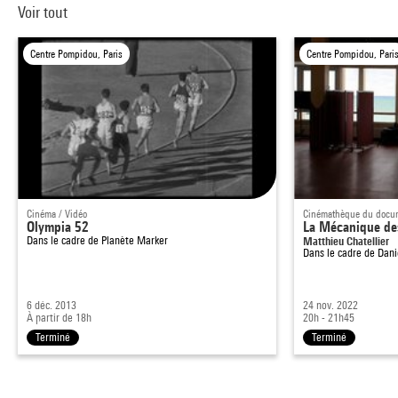
Voir tout
Centre Pompidou, Paris
Centre Pompidou, Pari
Cinéma / Vidéo
Cinémathèque du docum
Olympia 52
La Mécanique de
Dans le cadre de
Planète Marker
Matthieu Chatellier
Dans le cadre de
Dani
6 déc. 2013
24 nov. 2022
À partir de 18h
20h - 21h45
Terminé
Terminé