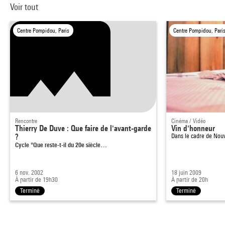
Voir tout
Centre Pompidou, Paris
Centre Pompidou, Pari
Rencontre
Cinéma / Vidéo
Thierry De Duve : Que faire de l'avant-garde
Vin d'honneur
?
Dans le cadre de
Nouv
Cycle "Que reste-t-il du 20e siècle…
6 nov. 2002
18 juin 2009
À partir de 19h30
À partir de 20h
Terminé
Terminé