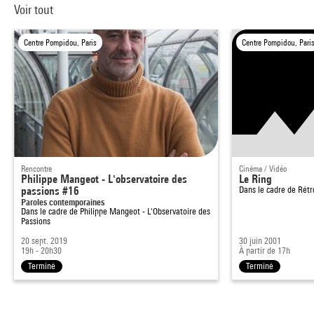
Voir tout
Centre Pompidou, Paris
Centre Pompidou, Pari
Rencontre
Cinéma / Vidéo
Philippe Mangeot - L'observatoire des
Le Ring
passions #16
Dans le cadre de
Rétr
Paroles contemporaines
Dans le cadre de
Philippe Mangeot - L'Observatoire des
Passions
20 sept. 2019
30 juin 2001
19h - 20h30
À partir de 17h
Terminé
Terminé