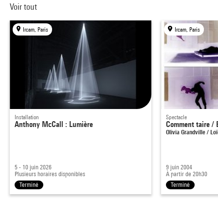
Voir tout
Ircam, Paris
Ircam, Paris
Installation
Spectacle
Anthony McCall : Lumière
Comment taire / 
Olivia Grandville / L
5 - 10 juin 2026
9 juin 2004
Plusieurs horaires disponibles
À partir de 20h30
Terminé
Terminé