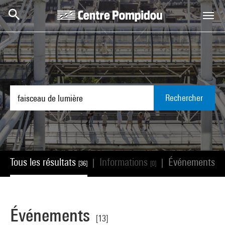
Aller au contenu principal
Centre Pompidou
Rechercher
Tous les résultats
Informations
Événements
|
|
[36]
[0]
[13
Événements
[13]