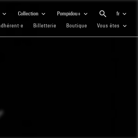
e
Collection
Pompidou+
fr
(current)
(current)
(current)
adhérent·e
Billetterie
Boutique
Vous êtes