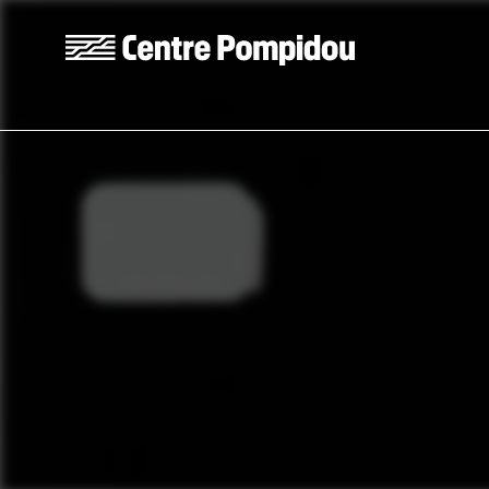
Aller au contenu principal
Centre Pompidou