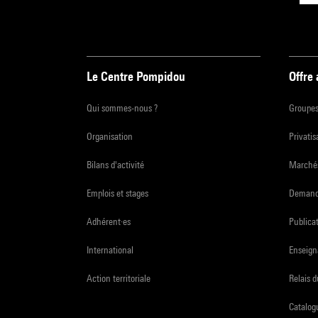
Le Centre Pompidou
Offre
Qui sommes-nous ?
Groupe
Organisation
Privatis
Bilans d'activité
Marchés
Emplois et stages
Demande
Adhérent·es
Publicat
International
Enseign
Action territoriale
Relais 
Catalogu