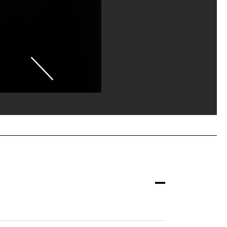
dans l’installation
é Véronèse/Dist. GrandPalaisRmn