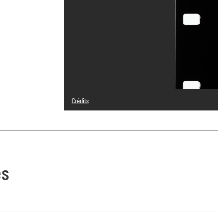
Crédits
Légende : Détail de l'oeuvre : photogrammes du film projeté 
© Anthony McCall
Crédit photographique : Centre Pompidou, MNAM-CCI/Herv
Réf. image : 4N54525
Diffusion image :
GrandPalaisRmnPhoto
es