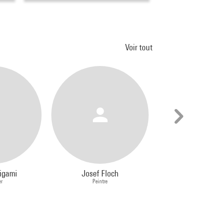
Voir tout
igami
Josef Floch
Yvonne Chev
r
Peintre
Photograph