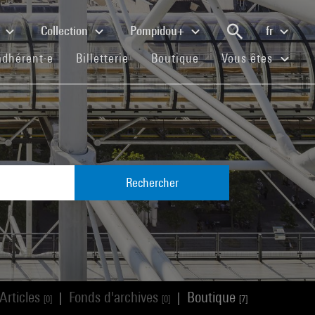
e
Collection
Pompidou+
fr
(current)
(current)
(current)
adhérent·e
Billetterie
Boutique
Vous êtes
Rechercher
Articles
Fonds d'archives
Boutique
|
|
[0]
[0]
[7]