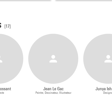
s
[17]
ossant
Jean Le Gac
Junya Ish
ecte
Peintre, Dessinateur, Illustrateur
Designe