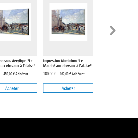
on sous Acrylique "Le
Impression Aluminium "Le
Affiche Encadrée "Le Ma
aux chevaux à Falaise"
Marché aux chevaux à Falaise"
aux chevaux à Falaise"
€
180,00 €
294,00 €
459,00 €
Adhérent
162,00 €
Adhérent
264,60 €
Adhére
Acheter
Acheter
Acheter