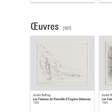
Œuvres
[107]
André Raffray
André R
Les Falaises de Pourville d'Eugène Delacroix
Les Fal
1984
1984