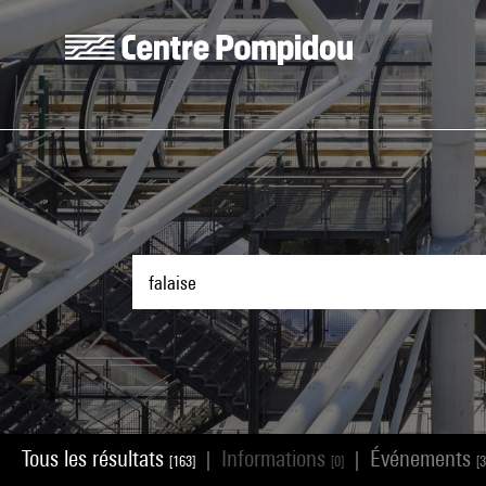
Aller au contenu principal
Centre Pompidou
Tous les résultats
Informations
Événements
|
|
[163]
[0]
[3