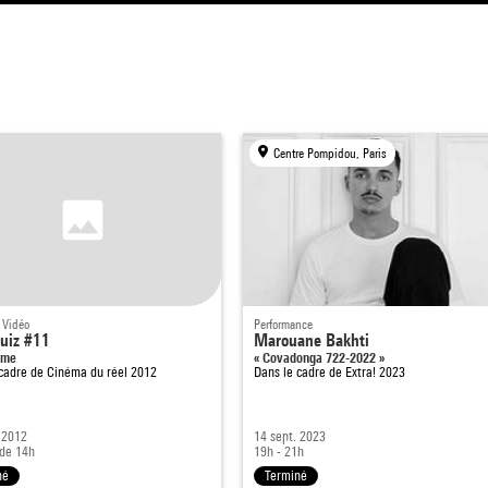
Centre Pompidou, Paris
 Vidéo
Performance
uiz #11
Marouane Bakhti
me
« Covadonga 722-2022 »
 cadre de
Cinéma du réel 2012
Dans le cadre de
Extra! 2023
 2012
14 sept. 2023
 de 14h
19h - 21h
né
Terminé