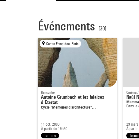
Événements
[30]
Centre Pompidou, Paris
Rencontre
Cinéma /
Antoine Grumbach et les falaises
Raúl R
d'Etretat
Mamma
Dans le
Cycle "Mémoires d'architecture"…
11 oct. 2000
29 mars
À partir de 19h30
À partir
Terminé
Termi