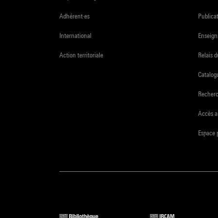
Adhérent·es
Publicat
International
Enseign
Action territoriale
Relais 
Catalogu
Recher
Accès a
Espace 