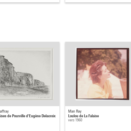
affray
Man Ray
aises de Pourville d'Eugène Delacroix
Loulou de La Falaise
vers 1960