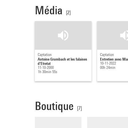
Média
[2]
Captation
Captation
Antoine Grumbach et les falaises
Entretien avec M
d'Etretat
10-11-2022
11-10-2000
00h 24min
1h 30min 55s
Boutique
[7]