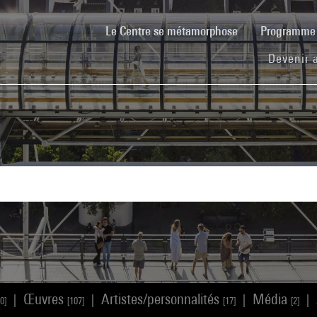
(current)
Le Centre se métamorphose
Programm
Devenir 
Œuvres
Artistes/personnalités
Média
|
|
|
|
0]
[107]
[17]
[2]