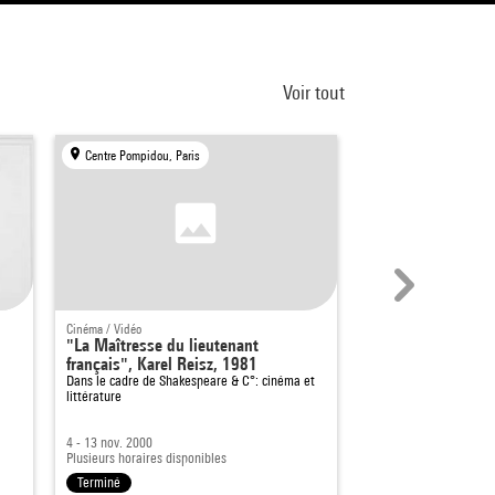
Voir tout
Centre Pompidou, Paris
Centre Pompidou, Par
Cinéma / Vidéo
Cinéma / Vidéo
"La Maîtresse du lieutenant
Projection : Shan
français", Karel Reisz, 1981
Dans le cadre de
Hors 
Dans le cadre de
Shakespeare & C°: cinéma et
littérature
4 - 13 nov. 2000
4 févr. 2015
Plusieurs horaires disponibles
20h - 20h30
Terminé
Terminé