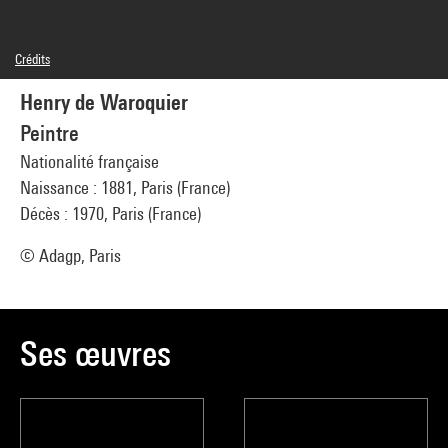
Crédits
© Adagp, Paris
Henry de Waroquier
Crédit photographique : Centre Pompidou, MNAM-CCI/Jacqueline Hyde/Dist.
GrandPalaisRmn
Peintre
Réf. image : 1A07641 [1979 X 0910]
Diffusion image :
Nationalité française
GrandPalaisRmnPhoto
Naissance : 1881, Paris (France)
Décès : 1970, Paris (France)
© Adagp, Paris
Ses œuvres