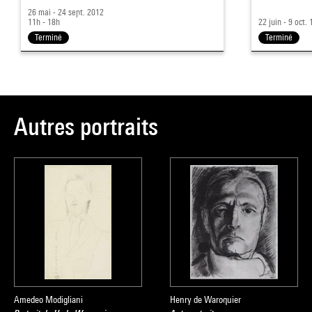
26 mai - 24 sept. 2012
11h - 18h
22 juin - 9 oct.
Terminé
Terminé
Autres portraits
Amedeo Modigliani
Henry de Waroquier