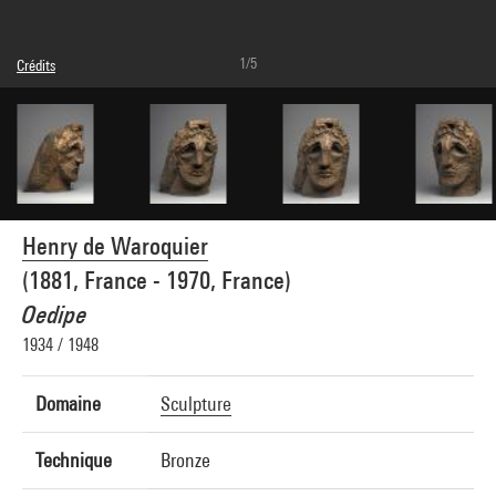
1/5
Crédits
Légende : Vue n°1
© Adagp, Paris
Crédit photographique : Centre Pompidou, MNAM-CCI/Adam Rzepka/Dist.
GrandPalaisRmn
Réf. image : 4N07899
Diffusion image :
GrandPalaisRmnPhoto
Henry de Waroquier
(1881, France - 1970, France)
Oedipe
1934 / 1948
Domaine
Sculpture
Technique
Bronze