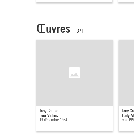
Œuvres
[37]
Tony Conrad
Tony Co
Four Violins
Early M
19 décembre 1964
mai 199