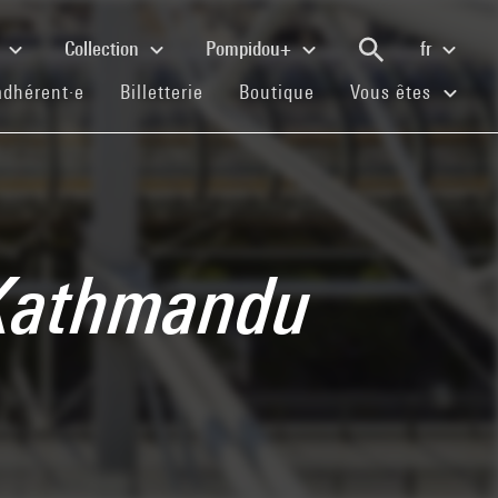
e
Collection
Pompidou+
fr
(current)
(current)
(current)
adhérent·e
Billetterie
Boutique
Vous êtes
 Kathmandu