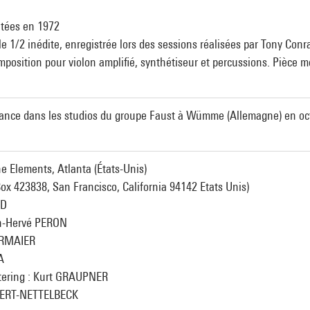
tées en 1972
e 1/2 inédite, enregistrée lors des sessions réalisées par Tony Con
sition pour violon amplifié, synthétiseur et percussions. Pièce m
mance dans les studios du groupe Faust à Wümme (Allemagne) en oc
he Elements, Atlanta (États-Unis)
 Box 423838, San Francisco, California 94142 Etats Unis)
AD
an-Hervé PERON
IERMAIER
A
tering : Kurt GRAUPNER
SERT-NETTELBECK