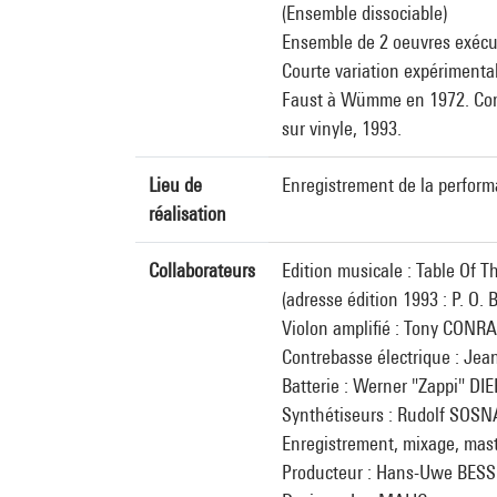
(Ensemble dissociable)
Ensemble de 2 oeuvres exécu
Courte variation expérimental
Faust à Wümme en 1972. Compo
sur vinyle, 1993.
Lieu de
Enregistrement de la perfor
réalisation
Collaborateurs
Edition musicale : Table Of T
(adresse édition 1993 : P. O.
Violon amplifié : Tony CONR
Contrebasse électrique : Je
Batterie : Werner "Zappi" D
Synthétiseurs : Rudolf SOSN
Enregistrement, mixage, mas
Producteur : Hans-Uwe BES