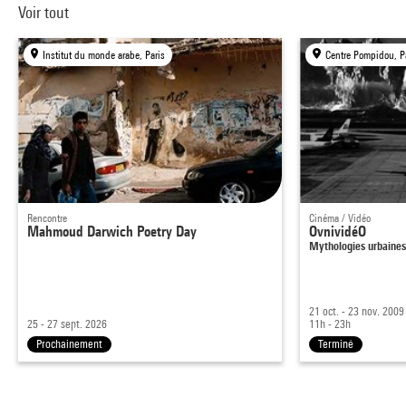
Voir tout
Institut du monde arabe, Paris
Centre Pompidou, P
Rencontre
Cinéma / Vidéo
Mahmoud Darwich Poetry Day
OvnividéO
Mythologies urbaine
21 oct. - 23 nov. 2009
25 - 27 sept. 2026
11h - 23h
Prochainement
Terminé