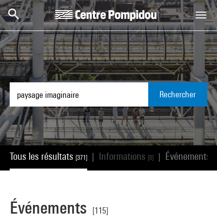
Aller au contenu principal
Centre Pompidou
Rechercher
Tous les résultats
Informations
Événements
|
|
[371]
[0]
[
Événements
[115]