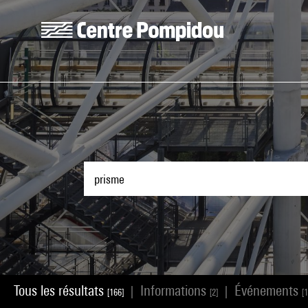
Aller au contenu principal
Centre Pompidou
Tous les résultats
Informations
Événements
|
|
[166]
[2]
[