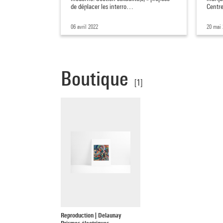
de déplacer les interro…
Centr
06 avril 2022
20 mai
Boutique
[1]
Reproduction | Delaunay
Prismes électriques