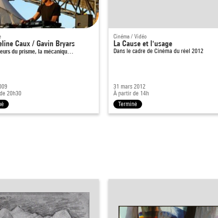
e
Cinéma / Vidéo
line Caux / Gavin Bryars
La Cause et l'usage
leurs du prisme, la mécaniqu…
Dans le cadre de
Cinéma du réel 2012
009
31 mars 2012
 de 20h30
À partir de 14h
né
Terminé