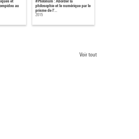
iques et
#Philonum : Aborder la
Comment le mobilier 
Pompidou au
philosophie et le numérique par le
a-t-il évolué avec le 
prisme de l'...
2015
Voir tout