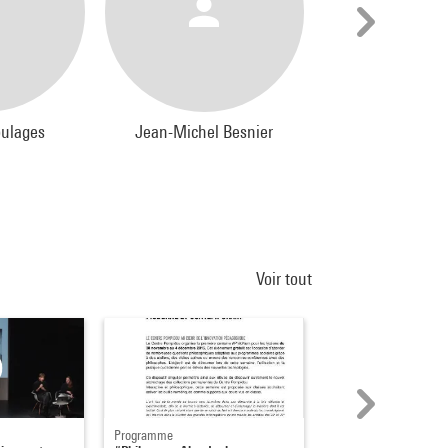
oulages
Jean-Michel Besnier
Arnaud Boua
Voir tout
Programme
Vidéo