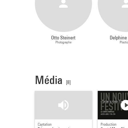
Otto Steinert
Delphine
Photographe
Plasti
Média
[8]
Captation
Production