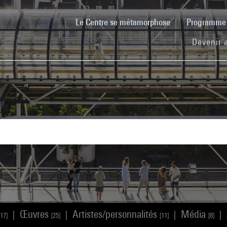
(current)
Le Centre se métamorphose
Programm
Devenir 
Œuvres
Artistes/personnalités
Média
|
|
|
|
117]
[25]
[11]
[8]