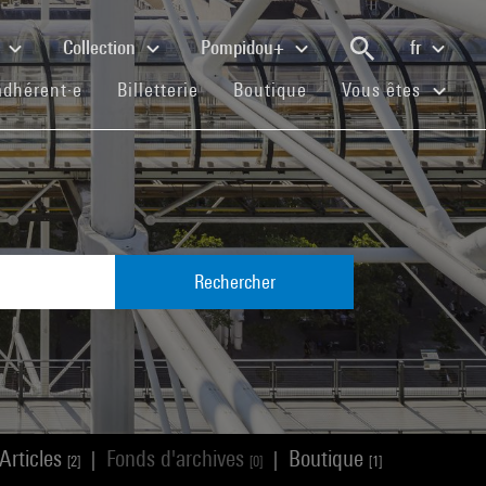
e
Collection
Pompidou+
fr
(current)
(current)
(current)
adhérent·e
Billetterie
Boutique
Vous êtes
Rechercher
Articles
Fonds d'archives
Boutique
|
|
[2]
[0]
[1]