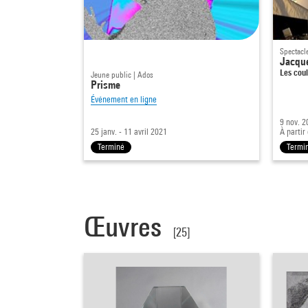
Spectacl
Jacque
Les cou
Jeune public | Ados
Prisme
Événement en ligne
9 nov. 2
25 janv. - 11 avril 2021
À partir
Terminé
Termi
Œuvres
[25]