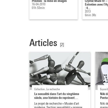
Prismes : la mise en images
Crystal Maze IV – 
16-04-2010
Entretien avec l’
01h 53min
: 4...
2013
6min 38s
Articles
[2]
Collection, La recherche
Exposit
La sexualité dans l'art du vingtième
Niki d
siècle, une histoire de représent…
Pontu
Le projet de recherche « Musée d’art
Niki d
moderne. Section sexualité(s) » propose
marqué