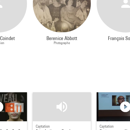
 Coindet
Berenice Abbott
François S
cien
Photographe
Captation
Captation