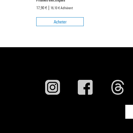
17,90 €
16,10 €
Adhérent
Acheter