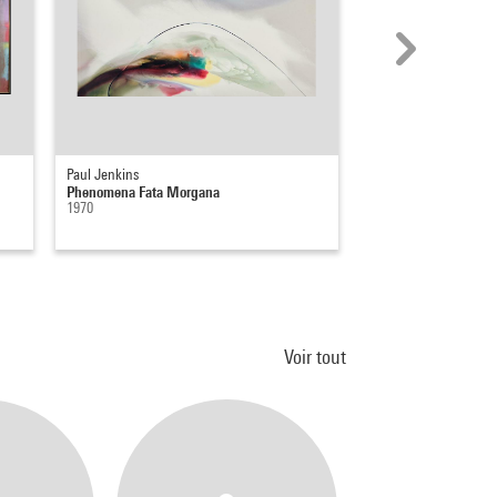
Paul Jenkins
Paul Jenkins
Phenomena Fata Morgana
Phenomena b live ther
1970
1970
Voir tout