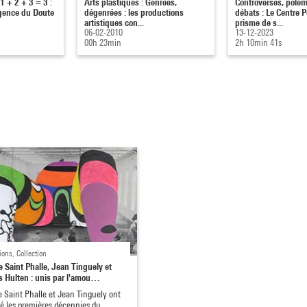
1 + 2 + 3 = 3 :
Arts plastiques : Genrées,
Controverses, polém
Agence du Doute
dégenrées : les productions
débats : Le Centre 
artistiques con...
prisme de s...
06-02-2010
13-12-2023
00h 23min
2h 10min 41s
ions, Collection
e Saint Phalle, Jean Tinguely et
s Hulten : unis par l'amou…
e Saint Phalle et Jean Tinguely ont
 les premières décennies du