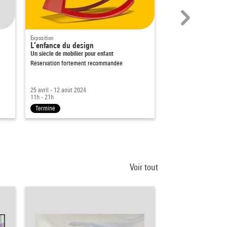
Exposition
Conférence
L’enfance du design
Controverses, pol
Un siècle de mobilier pour enfant
Le Centre Pompidou a
Dans le cadre de
Le Lab
Réservation fortement recommandée
permanente du Centre
25 avril - 12 août 2024
13 déc. 2023
11h - 21h
19h - 21h
Terminé
Terminé
Voir tout