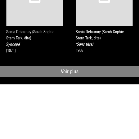
Sonia Delaunay (Sarah Sophie
Sonia Delaunay (Sarah Sophie
Stern Terk, dite)
Stern Terk, dite)
Syncopé
(Sans titre)
[1971]
1966
Voir plus