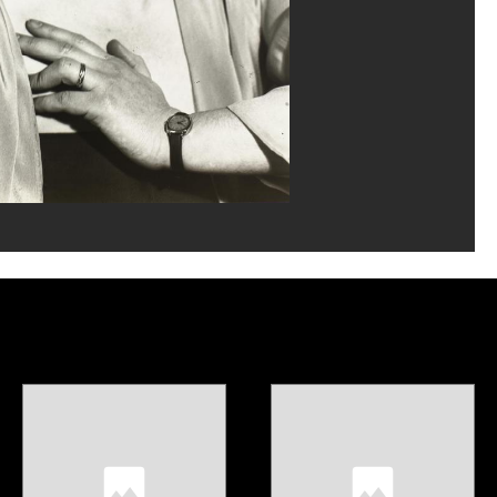
Gênes
Carrard/Dist. GrandPalaisRmn