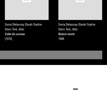
Sonia Delaunay (Sarah Sophie
Sonia Delaunay (Sarah Sophie
Stern Terk, dite)
Stern Terk, dite)
Valet de carreau
Nature morte
[1976]
1909