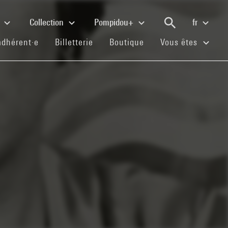
e
Collection
Pompidou+
fr
(current)
(current)
(current)
adhérent·e
Billetterie
Boutique
Vous êtes