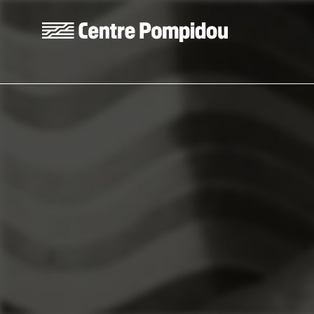
Aller au contenu principal
Centre Pompidou