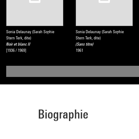
Sonia Delaunay (Sarah Sophie
Sonia Delaunay (Sarah Sophie
Stern Terk, dite)
Stern Terk, dite)
Noir et blanc II
(Sans titre)
[1936 / 1969]
1961
Biographie