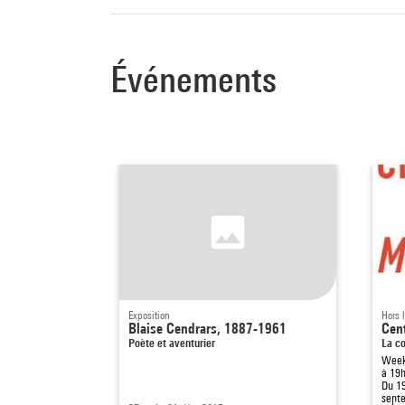
aux besoins de s
marques new-yor
Événements
À la mort de Rob
Jean Arp et Soph
valeur l’œuvre d
de jeunes mouve
est marquée par
mari. Elle est a
au Musée du Lo
Exposition
Hors 
Blaise Cendrars, 1887-1961
Cen
Poète et aventurier
La co
Week-
à 19
Du 19
septe