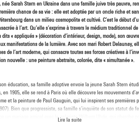
 née Sarah Stern en Ukraine dans une famille juive très pauvre, ren
remière chance de sa vie : elle est adoptée par un oncle riche et sa
Pétersbourg dans un milieu cosmopolite et cultivé. C’est le début d’u
acrée à l’art. Qu’elle s’exprime à travers le médium traditionnel de
ts dits « appliqués » (décoration d’intérieur, design, mode), son œuvr
aux manifestations de la lumière. Avec son mari Robert Delaunay, el
s de l’art moderne, qui consacre toutes ses forces créatives à l’in
on nouvelle : une peinture abstraite, colorée, dite « simultanée ».
on éducation, sa famille adoptive envoie la jeune Sarah Stern étudi
, en 1905, elle se rend à Paris où elle découvre les mouvements d’a
me et la peinture de Paul Gauguin, qui lui inspirent ses premières p
1907). Bien que progressiste, sa famille s’inquiète de son statut de 
nge un mariage amical avec le galeriste Wilhem Uhde, qui cherche po
Lire la suite
omosexualité. Par son intermédiaire, elle rencontre le jeune peintr
roche de la peinture cubiste et futuriste. Elle divorce, se remarie tr