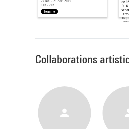
27 mai - 21 déc. 2015
de 16
11h - 21h
Du 6 
vendr
Terminé
Fermé
16 ju
Plusi
Te
Collaborations artisti