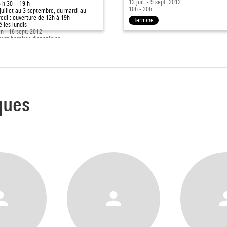
13 juil. - 9 sept. 2012
 h 30 – 19 h
10h - 20h
juillet au 3 septembre, du mardi au
edi : ouverture de 12h à 19h
Terminé
 les lundis
in - 16 sept. 2012
eurs horaires disponibles
rminé
ques