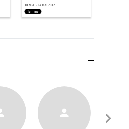
15 oct. 2008 - 26
18 févr. - 14 mai 2012
11h - 21h
Terminé
Terminé