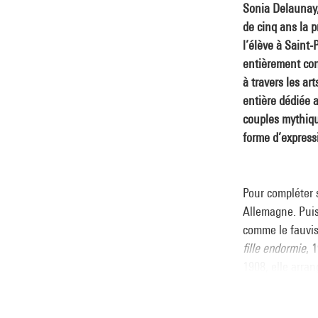
Sonia Delaunay,
de cinq ans la p
l’élève à Saint-
entièrement cons
à travers les ar
entière dédiée 
couples mythique
forme d’expressi
Pour compléter s
Allemagne. Puis
comme le fauvis
fille endormie
, 
1908, elle arra
dissimuler son h
Delaunay alors p