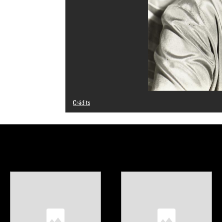
Crédits
© Archive Florence Henri / Galleria Martini & Ronchetti, 
Crédit photographique : Centre Pompidou, MNAM-CCI/Guy 
Réf. image : 4N52288
Diffusion image :
GrandPalaisRmnPhoto