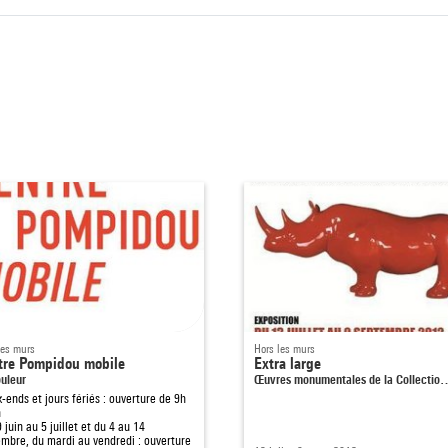
a famille. Elle se forge une réputation internationale en travaillant
kaises et en créant des costumes pour l’industrie du cinéma.
ert en 1941, Sonia, qui est juive, se réfugie en Suisse avec le coupl
ie Taeuber-Arp. La guerre terminée, elle consacre le reste de sa vi
e son défunt mari et la peinture abstraite. Elle joue ainsi le rôle de
ments d’art contemporain comme l’art concret ou l’Optical Art. La fi
 la lente reconnaissance de son travail d’artiste autonome, dissocié
insi la première femme à avoir bénéficié, en 1964, d’une rétrospectiv
uvre.
les murs
Hors les murs
tre Pompidou mobile
Extra large
uleur
Œuvres monumentales de la Collectio
ends et jours fériés : ouverture de 9h
h
 juin au 5 juillet et du 4 au 14
mbre, du mardi au vendredi : ouverture