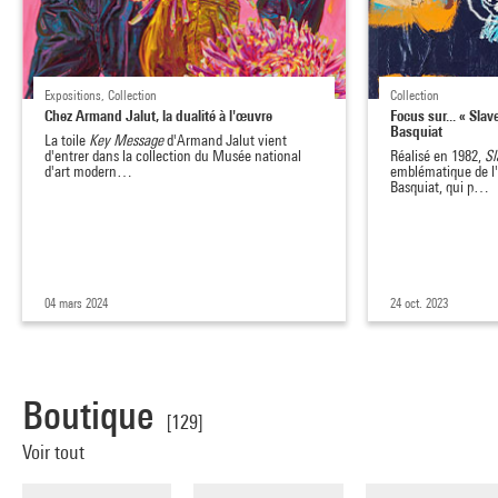
Expositions, Collection
Collection
Chez Armand Jalut, la dualité à l'œuvre
Focus sur... « Sla
Basquiat
La toile
Key Message
d'Armand Jalut vient
d'entrer dans la collection du Musée national
Réalisé en 1982,
Sl
d'art modern…
emblématique de l
Basquiat, qui p…
04 mars 2024
24 oct. 2023
Boutique
[129]
Voir tout