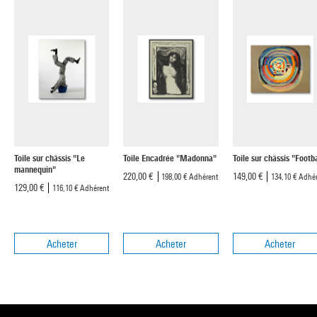
Toile sur châssis "Le
Toile Encadrée "Madonna"
Toile sur châssis "Footba
mannequin"
220,00 €
149,00 €
198,00 €
Adhérent
134,10 €
Adhér
129,00 €
116,10 €
Adhérent
Acheter
Acheter
Acheter