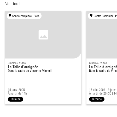
Voir tout
Centre Pompidou, Paris
Centre Pompidou, P
Cinéma / Vidéo
Cinéma / Vidéo
La Toile d'araignée
La Toile d'araign
Dans le cadre de
Vincente Minnelli
Dans le cadre de
Vinc
15 janv. 2005
17 déc. 2004 - 9 janv.
À partir de 14h
À partir de 20h30
|
14
Terminé
Terminé