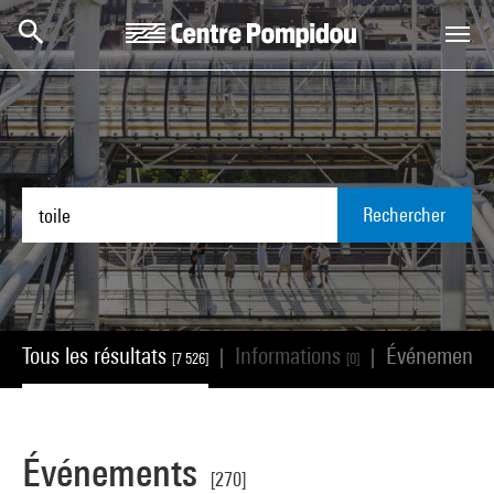
Aller au contenu principal
Centre Pompidou
Rechercher
Tous les résultats
Informations
Événements
|
|
[7 526]
[0]
Événements
[270]