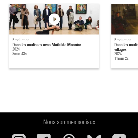
Production
Production
Dans les coulisses avec Mathilde Monnier
Dans les couli
2024
villages
8min 43s
2024
11min 2s
Nous sommes sociaux