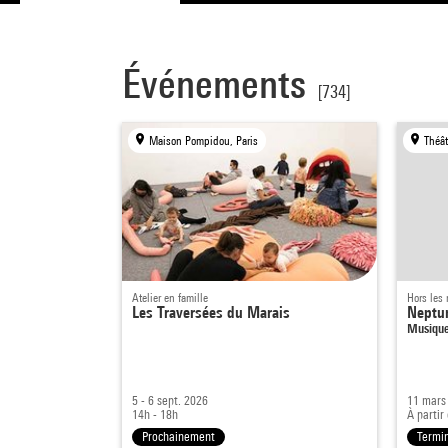
Événements
[734]
Maison Pompidou, Paris
Atelier en famille
Hors les
Les Traversées du Marais
Neptu
Musique
5 - 6 sept. 2026
11 mars
14h - 18h
À partir
Prochainement
Termi