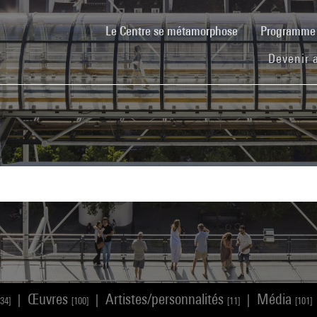
(current)
Le Centre se métamorphose
Programm
Devenir 
Œuvres
Artistes/personnalités
Média
|
|
|
734]
[100]
[11]
[101]