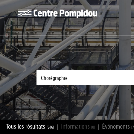
Aller au contenu principal
Centre Pompidou
Tous les résultats
Informations
Événements
|
|
[946]
[0]
[