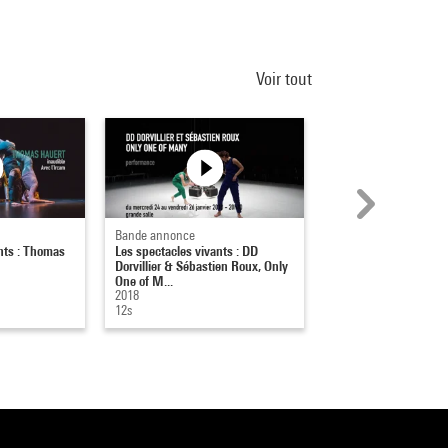
Voir tout
Bande annonce
Bande annonce
nts : Thomas
Les spectacles vivants : DD
Les Spectacles vivant
Dorvillier & Sébastien Roux, Only
Alexandra Bachzetsis
One of M...
Variations ...
2018
2017
12s
13s