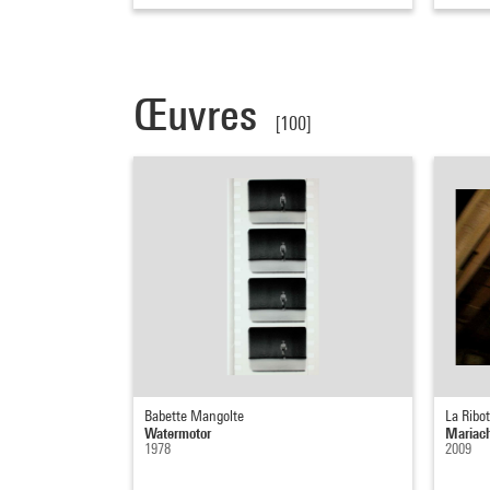
Œuvres
[100]
Babette Mangolte
La Ribot
Watermotor
Mariach
1978
2009