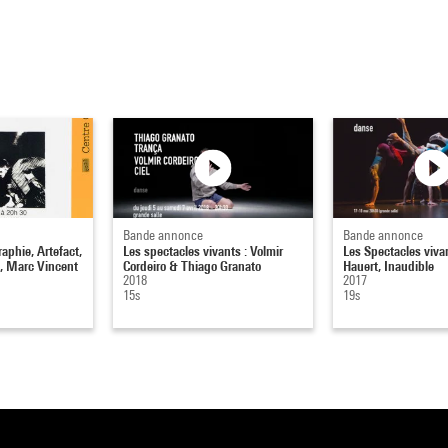
Bande annonce
Bande annonce
aphie, Artefact,
Les spectacles vivants : Volmir
Les Spectacles viva
, Marc Vincent
Cordeiro & Thiago Granato
Hauert, Inaudible
2018
2017
15s
19s