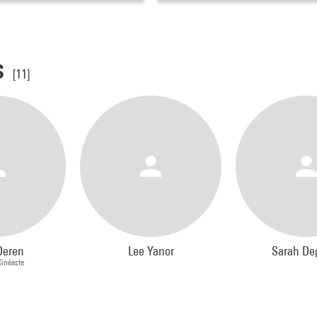
s
[11]
Deren
Lee Yanor
Sarah De
Cinéaste