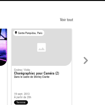
Voir tout
Centre Pompidou, Paris
Centre Pompidou, Par
Cinéma / Vidéo
Rencontre
Chorégraphies pour Caméra (2)
Hommage à Josef 
Dans le cadre de
Shirley Clarke
19 sept. 2013
20 juin 2002
À partir de 20h
À partir de 20h30
Terminé
Terminé