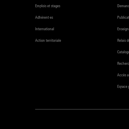
Emplois et stages
Demande
Adhérent·es
Publicat
International
Enseign
Action territoriale
Relais 
Catalogu
Recher
Accès a
Espace 