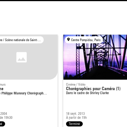
Théâtre / Scène nationale de Saint-Quentin-en-Yvelines, Montigny-le-Bretonneux
Centre Pompidou, Paris
 murs
Cinéma / Vidéo
ne
Chorégraphies pour Caméra (1)
 Philippe Manoury Chorégraph…
Dans le cadre de
Shirley Clarke
 2004
18 sept. 2013
 de 19h30
À partir de 19h
né
Terminé