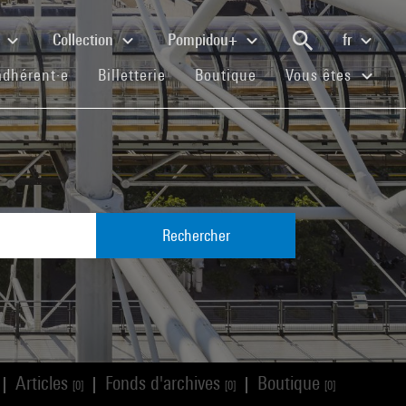
e
Collection
Pompidou+
fr
(current)
(current)
(current)
adhérent·e
Billetterie
Boutique
Vous êtes
Rechercher
Articles
Fonds d'archives
Boutique
|
|
|
[0]
[0]
[0]