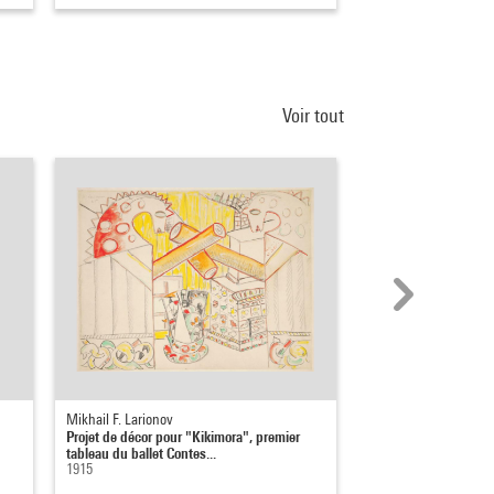
Voir tout
Mikhail F. Larionov
Maya Deren
Projet de décor pour "Kikimora", premier
Ritual in Transfigure
tableau du ballet Contes...
1946
1915