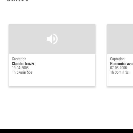
Captation
Captation
Claudia Triozzi
Rencontre avec
19-04-2008
07-06-2006
1h 57min 55s
1h 35min 5s