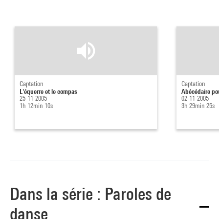
Captation
Captation
L'équerre et le compas
Abécédaire pou
25-11-2005
02-11-2005
1h 12min 10s
3h 29min 25s
Dans la série : Paroles de
danse