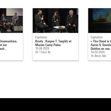
Captation
Captation
a Dreamachine,
Bruits : Kasper T. Toeplitz et
« The Cloud in 
et Ian
Marion Camy-Palou
Aaron S. David
ech...
10-04-2024
Dubbin en con..
2h 11min 8s
14-02-2024
1h 8min 44s