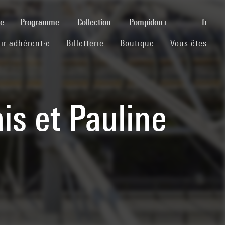
(current)
se
Programme
Collection
Pompidou+
fr
(current)
(current)
(current)
ir adhérent·e
Billetterie
Boutique
Vous êtes
ais et Pauline