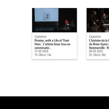
Captation
Captation
Proxies, with a Life of Their
L'histoire de l
Own : L'artiste Iman Issa en
de Brion Gysin 
conversatio...
Sommerville : R
31-05-2024
08-05-2024
1h 28min 14s
2h 16min 38s