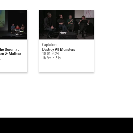
Captation
Captation
the Ocean » :
Destroy All Monsters
Muntadas : La 
son & Melissa
10-01-2024
la peur / Media
.
1h 9min 51s
Projects
13-12-2023
1h 31min 58s