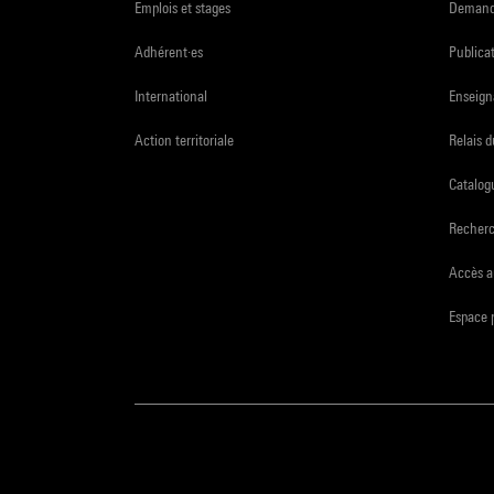
Emplois et stages
Demande
Adhérent·es
Publicat
International
Enseign
Action territoriale
Relais 
Catalogu
Recher
Accès a
Espace 