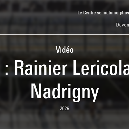
Le Centre se métamorpho
Deven
Vidéo
4 : Rainier Lericol
Nadrigny
2026