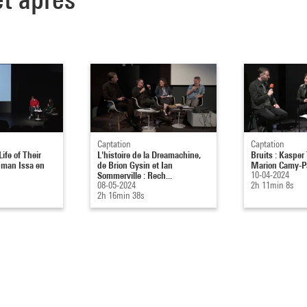
Captation
Captation
Life of Their
L'histoire de la Dreamachine,
Bruits : Kasper 
 Iman Issa en
de Brion Gysin et Ian
Marion Camy-P
Sommerville : Rech...
10-04-2024
08-05-2024
2h 11min 8s
2h 16min 38s