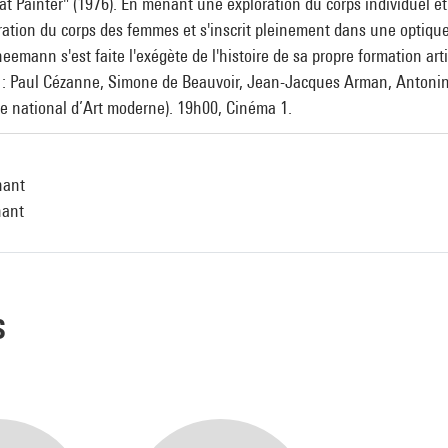
 Painter" (1976). En menant une exploration du corps individuel et 
ibération du corps des femmes et s'inscrit pleinement dans une optiq
mann s'est faite l'exégète de l'histoire de sa propre formation arti
s : Paul Cézanne, Simone de Beauvoir, Jean-Jacques Arman, Antonin
national d’Art moderne). 19h00, Cinéma 1.
nant
nant
s