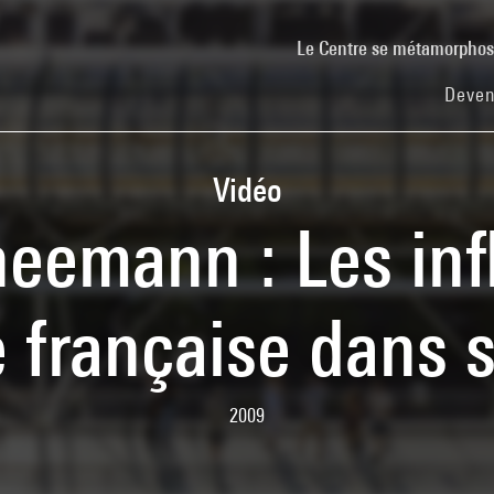
Le Centre se métamorpho
Deven
Vidéo
eemann : Les inf
e française dans
2009