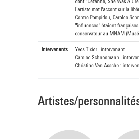
dont "Cezanne, She Was A Great
l’artiste met l'accent sur la l
Centre Pompidou, Carolee Schnee
"influences" étaient française
conservateur au MNAM (Musée 
Intervenants
Yves Tixier : intervenant
Carolee Schneemann : interve
Christine Van Assche : interve
Artistes/personnalité