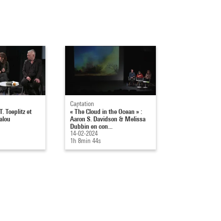
Captation
Captation
T. Toeplitz et
« The Cloud in the Ocean » :
Destroy All Mo
alou
Aaron S. Davidson & Melissa
10-01-2024
Dubbin en con...
1h 9min 51s
14-02-2024
1h 8min 44s