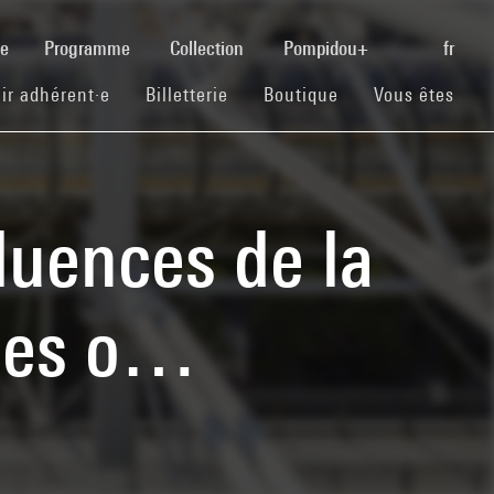
(current)
se
Programme
Collection
Pompidou+
fr
(current)
(current)
(current)
ir adhérent·e
Billetterie
Boutique
Vous êtes
luences de la
 ses o…