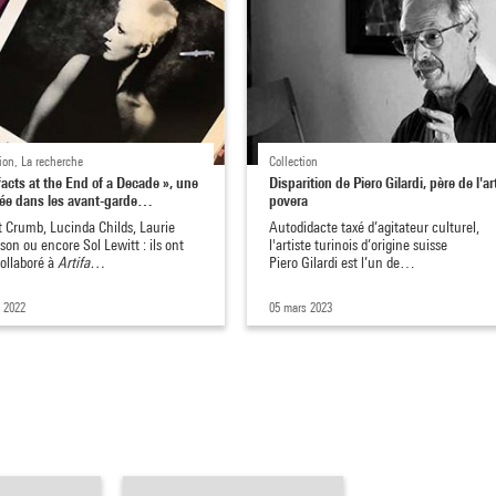
ion, La recherche
Collection
facts at the End of a Decade », une
Disparition de Piero Gilardi, père de l'ar
ée dans les avant-garde…
povera
t Crumb, Lucinda Childs, Laurie
Autodidacte taxé d’agitateur culturel,
on ou encore Sol Lewitt : ils ont
l'artiste turinois d’origine suisse
ollaboré à
Artifa…
Piero Gilardi est l’un de…
. 2022
05 mars 2023