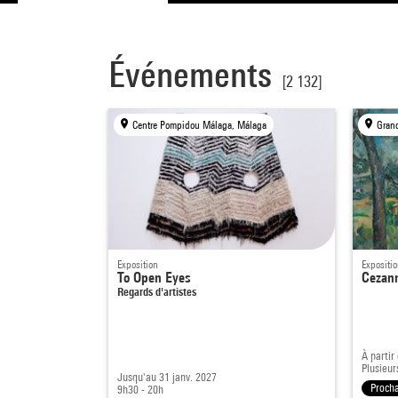
Événements
[2 132]
Centre Pompidou Málaga, Málaga
Grand
Exposition
Expositi
To Open Eyes
Cezann
Regards d'artistes
À partir
Plusieur
Jusqu'au 31 janv. 2027
Proch
9h30 - 20h