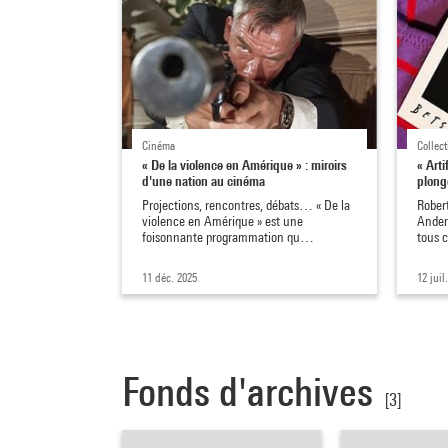
Cinéma
Collect
« De la violence en Amérique » : miroirs
« Arti
d'une nation au cinéma
plong
Projections, rencontres, débats… « De la
Rober
violence en Amérique » est une
Anders
foisonnante programmation qu…
tous c
11 déc. 2025
12 juil
Fonds d'archives
[3]