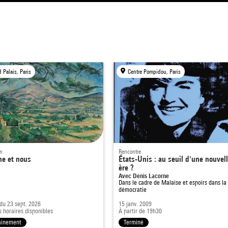
 Palais, Paris
Centre Pompidou, Paris
on
Rencontre
e et nous
États-Unis : au seuil d'une nouvel
ère ?
Avec Denis Lacorne
Dans le cadre de
Malaise et espoirs dans la
démocratie
 du 23 sept. 2026
15 janv. 2009
s horaires disponibles
À partir de 19h30
ainement
Terminé