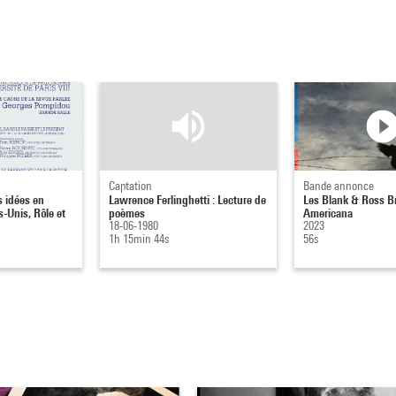
Captation
Bande annonce
 idées en
Lawrence Ferlinghetti : Lecture de
Les Blank & Ross Br
s-Unis, Rôle et
poèmes
Americana
18-06-1980
2023
1h 15min 44s
56s