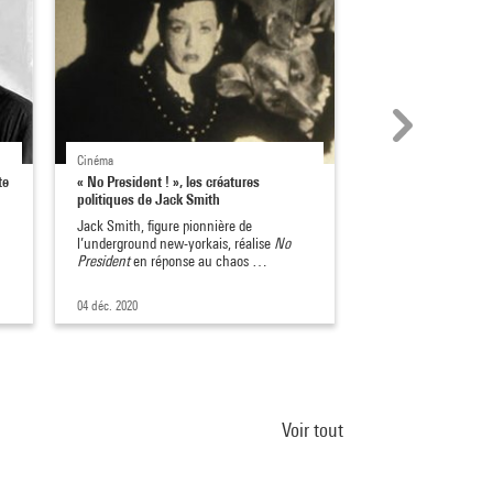
Cinéma
Expositions, Collection
te
« No President ! », les créatures
No wave : au cœur 
politiques de Jack Smith
new-yorkaises de
Jack Smith, figure pionnière de
Née à New York à la
l’underground new-yorkais, réalise
No
la scène artistique 
President
en réponse au chaos …
offre un véritable…
04 déc. 2020
21 févr. 2023
Voir tout