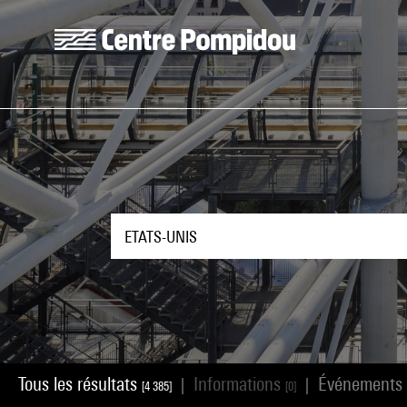
Aller au contenu principal
Centre Pompidou
Tous les résultats
Informations
Événements
|
|
[4 385]
[0]