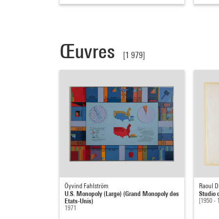
Œuvres
[1 979]
Öyvind Fahlström
Raoul D
U.S. Monopoly (Large) (Grand Monopoly des
Studio 
Etats-Unis)
[1950 - 
1971