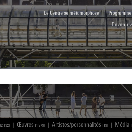
(current)
Le Centre se métamorphose
Programm
Devenir 
Œuvres
Artistes/personnalités
Média
|
|
|
[2 132]
[1 979]
[19]