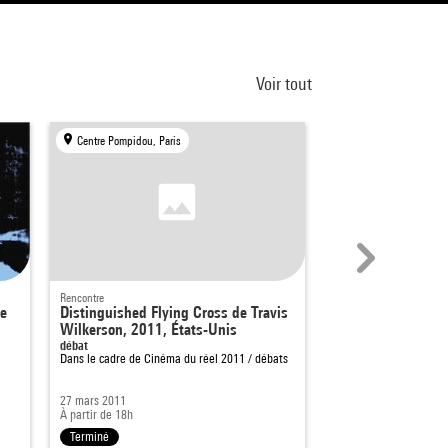
Voir tout
Centre Pompidou, Paris
Centre Pompidou, Par
Rencontre
Rencontre
le
Distinguished Flying Cross de Travis
The Last Buffalo 
Wilkerson, 2011, États-Unis
Schmitt, 2011, Ét
débat
Débat
Dans le cadre de
Cinéma du réel 2011 / débats
Dans le cadre de
Ciném
27 mars 2011
1 avril 2011
À partir de 18h
À partir de 16h15
Terminé
Terminé