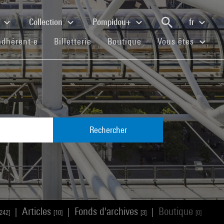
e
Collection
Pompidou+
fr
(current)
(current)
(current)
adhérent·e
Billetterie
Boutique
Vous êtes
Rechercher
Articles
Fonds d'archives
Boutique
|
|
|
[242]
[10]
[3]
[0]