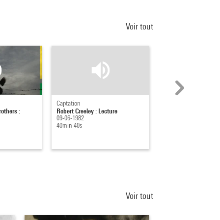
Voir tout
Captation
Production
others :
Robert Creeley : Lecture
Visite de l'exposition
09-06-1982
O'Keeffe sous-titrée e
40min 40s
avec ...
2021
11min 13s
Voir tout