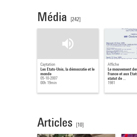
Média
[242]
Captation
Affiche
Les Etats-Unis, la démocratie et le
Le mouvement des
monde
France et aux Etat
05-10-2007
statut de ...
00h 19min
1981
Articles
[10]