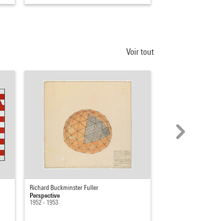
Voir tout
Richard Buckminster Fuller
Sabine Weiss (Sabine 
Perspective
New York, Etats-Unis
1952 - 1953
1955