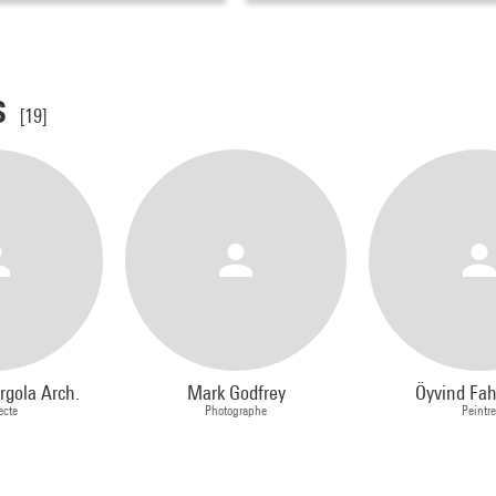
s
[19]
rgola Arch.
Mark Godfrey
Öyvind Fah
ecte
Photographe
Peintr