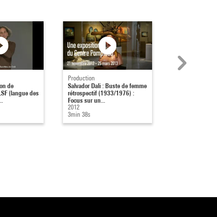
Production
Bande annonce
ion de
Salvador Dali : Buste de femme
Dalí
 LSF (langue des
rétrospectif (1933/1976) :
2012
..
Focus sur un...
4min
2012
3min 38s