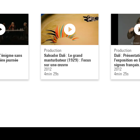
Production
Production
 L'énigme sans
Salvador Dali : Le grand
Dalí : Présentat
ière journée
masturbateur (1929) : Focus
l'exposition en
sur une œuvre
signes français.
2012
2012
4min 29s
4min 25s