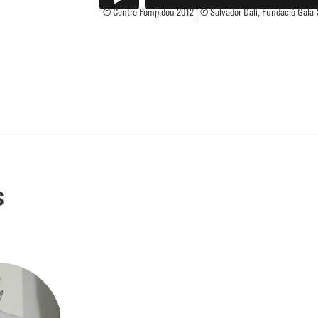
© Centre Pompidou 2012 | © Salvador Dalí, Fundació Gala-Sa
s