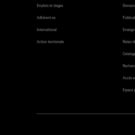
Emplois et stages
Demande
Adhérent·es
Publicat
International
Enseign
Action territoriale
Relais 
Catalogu
Recher
Accès a
Espace 