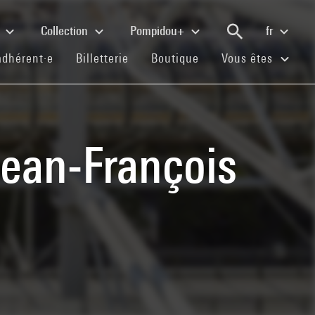
e
Collection
Pompidou+
fr
(current)
(current)
(current)
adhérent·e
Billetterie
Boutique
Vous êtes
Jean-François
i