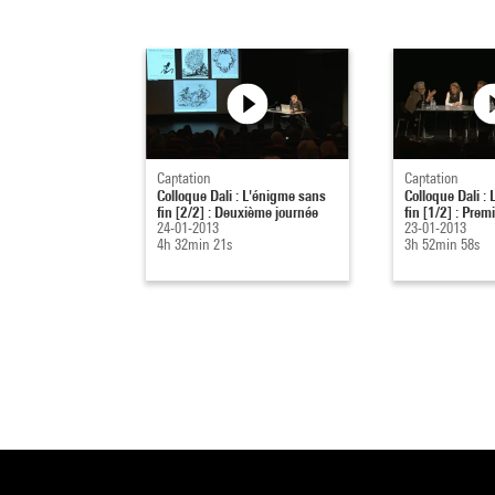
Captation
Captation
Colloque Dali : L'énigme sans
Colloque Dali :
fin [2/2] : Deuxième journée
fin [1/2] : Prem
24-01-2013
23-01-2013
4h 32min 21s
3h 52min 58s