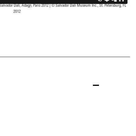
lvador Dalí, Adagp, Paris 2012 | © Salvador Dalí Museum Inc., St. Petersburg, FL
2012