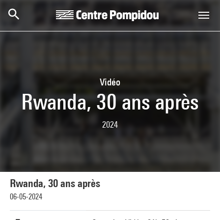
Aller au contenu principal
Centre Pompidou
Vidéo
Rwanda, 30 ans après
2024
Rwanda, 30 ans après
06-05-2024