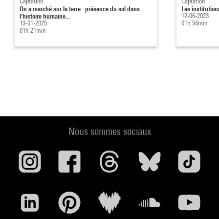
Captation
Captation
On a marché sur la terre : présence du sol dans
Les institution
l'histoire humaine...
12-06-2023
13-01-2025
01h 54min
01h 21min
Nous sommes sociaux