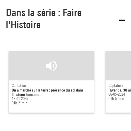
Dans la série : Faire
l'Histoire
Captation
Captation
On a marché sur la terre : présence du sol dans
Rwanda, 30 an
l'histoire humaine...
06-05-2024
13-01-2025
01h 50min
01h 21min