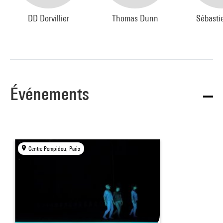
DD Dorvillier
Thomas Dunn
Sébasti
Événements
Centre Pompidou, Paris