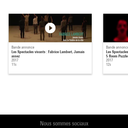
Bande annonce
Bande annonc
Les Spectacles vivants : Fabrice Lambert, Jamais
Les Spectacles
assez
5 Room Puzzle
2017
2017
11s
12s
Nous sommes sociaux