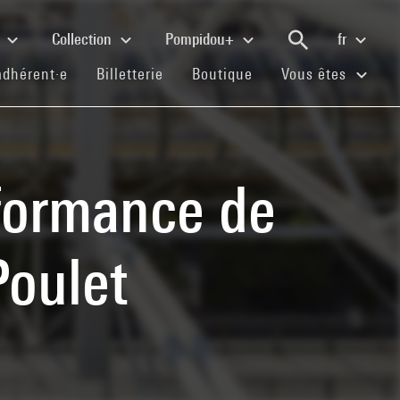
e
Collection
Pompidou+
fr
(current)
(current)
(current)
adhérent·e
Billetterie
Boutique
Vous êtes
rformance de
Poulet