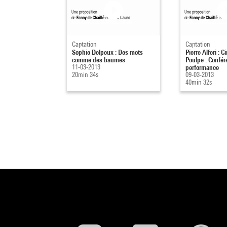
Captation
Captation
Sophie Delpeux : Des mots
Pierre Alferi : 
comme des baumes
Poulpe : Confér
11-03-2013
performance
20min 34s
09-03-2013
40min 32s