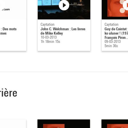
Captation
Captation
 : Des mots
John C. Welchman : Les livres
Guy de Cointet 
umes
de Mike Kelley
ko uluner ! (197
10-03-2013
François Piron..
1h 18min 15s
09-03-2013
5min 36s
rière