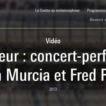
(current)
Le Centre se métamorphose
Programm
Devenir 
Vidéo
ur : concert-pe
 Murcia et Fred 
2013