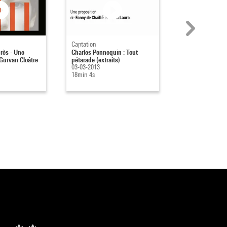
Captation
Captation
près - Une
Charles Pennequin : Tout
Daniel Linehan 
 Gurvan Cloâtre
pétarade (extraits)
everything
03-03-2013
02-03-2013
18min 4s
33min 36s