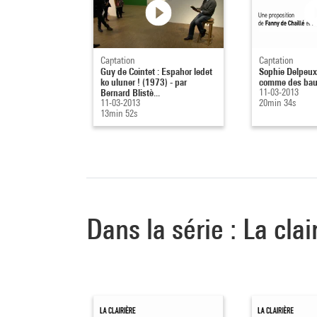
Captation
Captation
Guy de Cointet : Espahor ledet
Sophie Delpeux
ko uluner ! (1973) - par
comme des ba
Bernard Blistè...
11-03-2013
11-03-2013
20min 34s
13min 52s
Dans la série : La clai