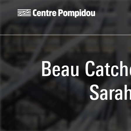
Aller au contenu principal
Centre Pompidou
Beau Catche
Sarah