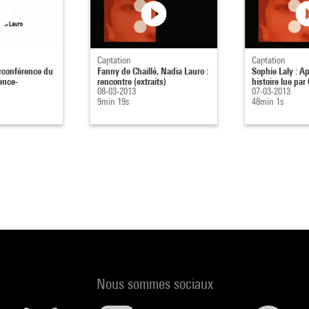
Captation
Captation
Circonférence du
Fanny de Chaillé, Nadia Lauro :
Sophie Laly : A
ence-
rencontre (extraits)
histoire lue par
08-03-2013
07-03-2013
9min 19s
48min 1s
Nous sommes sociaux