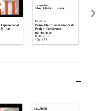
Captation
Captation
: Espahor ledet
Pierre Alferi : Circonférence du
Guy de Cointet 
3) - par
Poulpe : Conférence-
ko uluner ! (197
.
performance
Bonduel...
09-03-2013
08-03-2013
40min 32s
5min 54s