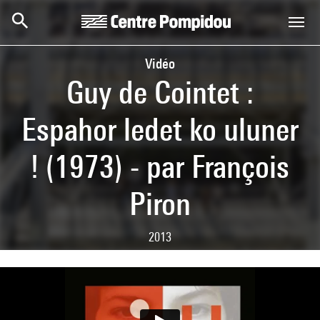
Aller au contenu principal
Centre Pompidou
Vidéo
Guy de Cointet :
Espahor ledet ko uluner
! (1973) - par François
Piron
2013