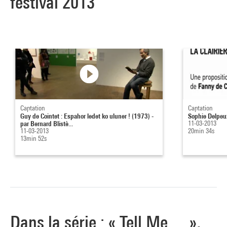
festival 2013
Captation
Captation
Guy de Cointet : Espahor ledet ko uluner ! (1973) -
Sophie Delpeu
par Bernard Blistè...
11-03-2013
11-03-2013
20min 34s
13min 52s
Dans la série : « Tell Me… »,