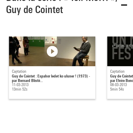
Guy de Cointet
Captation
Captation
Guy de Cointet : Espahor ledet ko uluner ! (1973) -
Guy de Cointet
par Bernard Blistè...
par Elvire Bond
11-03-2013
08-03-2013
13min 52s
5min 54s