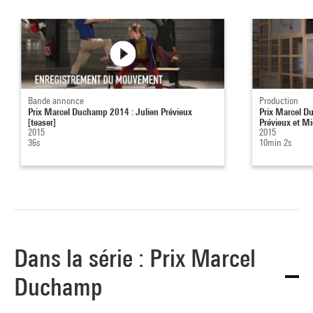
Bande annonce
Production
Prix Marcel Duchamp 2014 : Julien Prévieux
Prix Marcel D
[teaser]
Prévieux et Mi
2015
2015
36s
10min 2s
Dans la série : Prix Marcel
Duchamp