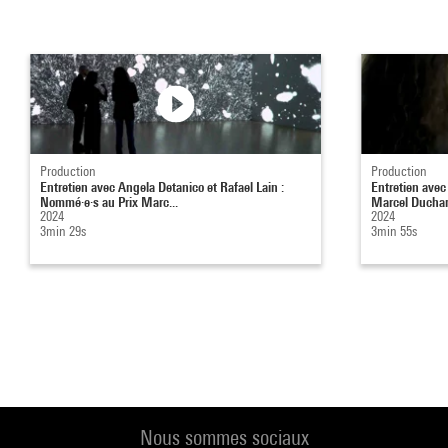
Production
Production
Entretien avec Angela Detanico et Rafael Lain :
Entretien ave
Nommé·e·s au Prix Marc...
Marcel Duch
2024
2024
3min 29s
3min 55s
Nous sommes sociaux