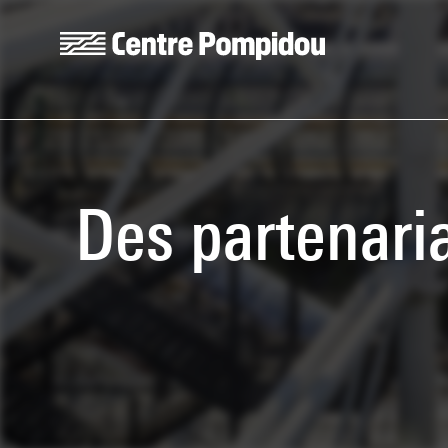
Aller au contenu principal
Centre Pompidou
Des partenari