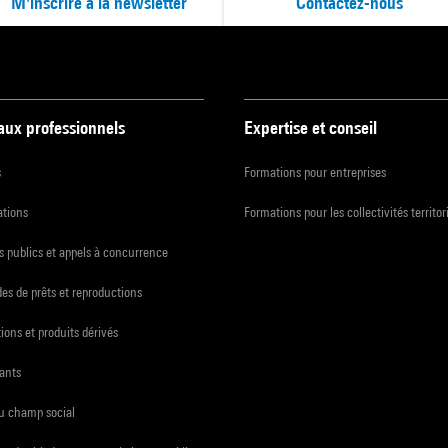
M'inscrire à la newsletter
Contactez-nous
 aux professionnels
Expertise et conseil
s
Formations pour entreprises
ations
Formations pour les collectivités territor
 publics et appels à concurrence
s de prêts et reproductions
ions et produits dérivés
ants
du champ social