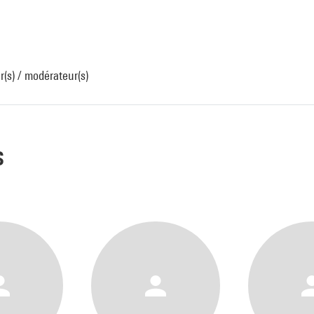
r(s) / modérateur(s)
s