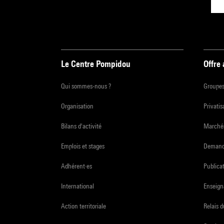
Le Centre Pompidou
Offre
Qui sommes-nous ?
Groupe
Organisation
Privatis
Bilans d'activité
Marchés
Emplois et stages
Demande
Adhérent·es
Publicat
International
Enseign
Action territoriale
Relais 