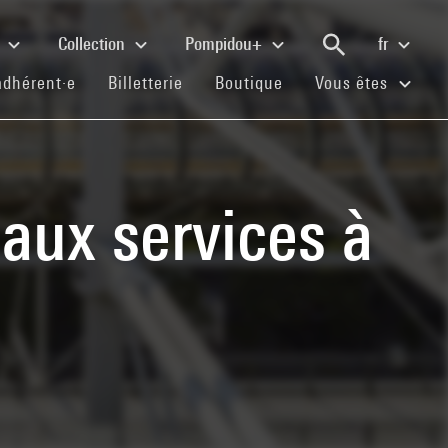
e
Collection
Pompidou+
fr
(current)
(current)
(current)
adhérent·e
Billetterie
Boutique
Vous êtes
aux services à