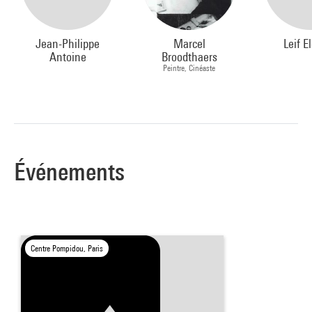
Jean-Philippe
Marcel
Leif E
Antoine
Broodthaers
Peintre, Cinéaste
Événements
Centre Pompidou, Paris