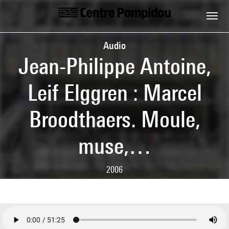
Aller au contenu principal
Centre Pompidou
Audio
Jean-Philippe Antoine,
Leif Elggren : Marcel
Broodthaers. Moule,
muse,…
2006