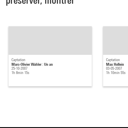
préserver, montrer
Captation
Captation
Marc-Olivier Wahler : Un an
Max Hollein
25-10-2007
03-05-2007
1h 8min 15s
1h 10min 55s