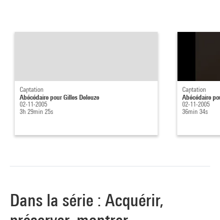
Captation
Captation
Abécédaire pour Gilles Deleuze
Abécédaire pou
02-11-2005
02-11-2005
3h 29min 25s
36min 34s
Dans la série : Acquérir,