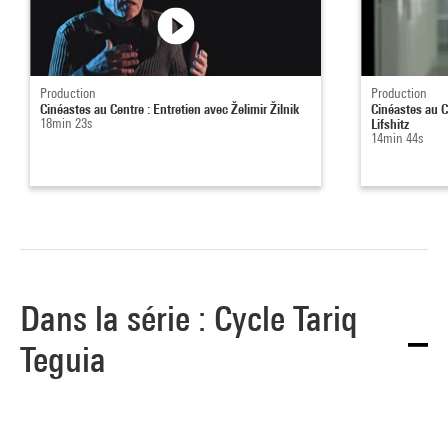
Production
Production
Cinéastes au Centre : Entretien avec Želimir Žilnik
Cinéastes au C
18min 23s
Lifshitz
14min 44s
Dans la série : Cycle Tariq
Teguia