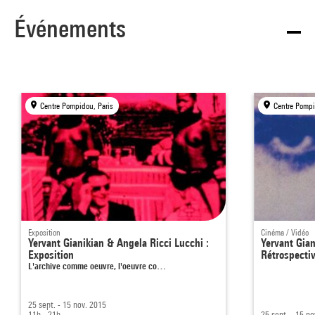
Événements
Centre Pompidou, Paris
Centre Pompi
Exposition
Cinéma / Vidéo
Yervant Gianikian & Angela Ricci Lucchi :
Yervant Gian
Exposition
Rétrospecti
L'archive comme oeuvre, l'oeuvre co…
25 sept. - 15 nov. 2015
11h - 21h
25 sept. - 15 n