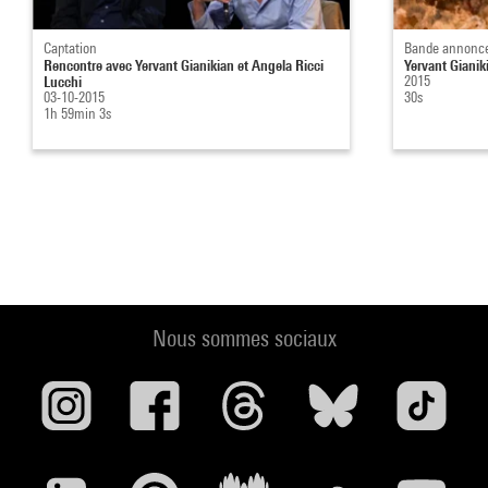
Captation
Bande annonc
Rencontre avec Yervant Gianikian et Angela Ricci
Yervant Gianik
Lucchi
2015
03-10-2015
30s
1h 59min 3s
Nous sommes sociaux