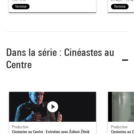
Terminé
Terminé
Dans la série : Cinéastes au
Centre
Production
Production
Cinéastes au Centre : Entretien avec Želimir Žilnik
Cinéastes au C