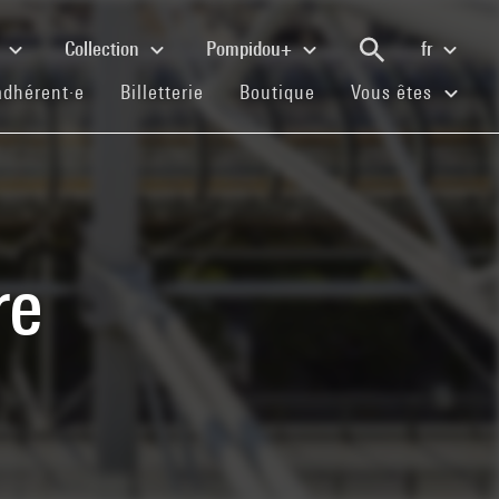
e
Collection
Pompidou+
fr
(current)
(current)
(current)
adhérent·e
Billetterie
Boutique
Vous êtes
re