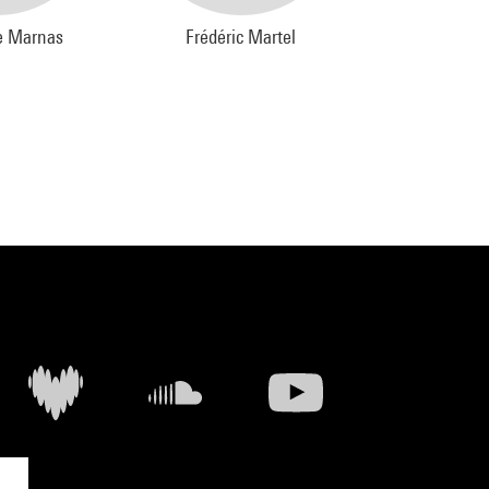
e Marnas
Frédéric Martel
Arthur (19
Nauzy