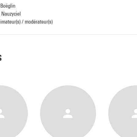
 Boëglin
) Nauzyciel
nimateur(s) / modérateur(s)
s