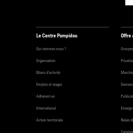
Le Centre Pompidou
Offre
Qui sommes-nous ?
Groupe
Organisation
Privatis
Bilans d'activité
Marchés
Emplois et stages
Demande
Adhérent·es
Publicat
International
Enseign
Action territoriale
Relais 
Catalogu