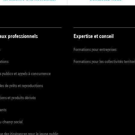
 aux professionnels
Expertise et conseil
s
Formations pour entreprises
ations
Formations pour les collectivités territor
 publics et appels à concurrence
s de prêts et reproductions
ions et produits dérivés
ants
du champ social
e des itinérances pour le jeune public