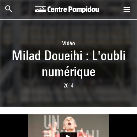
Aller au contenu principal
Centre Pompidou
Vidéo
Milad Doueihi : L'oubli
numérique
2014