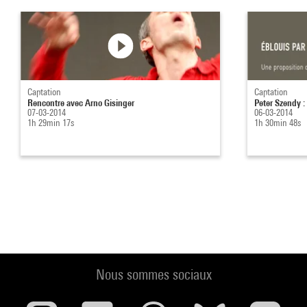
Captation
Captation
Rencontre avec Arno Gisinger
Peter Szendy :
07-03-2014
06-03-2014
1h 29min 17s
1h 30min 48s
Nous sommes sociaux