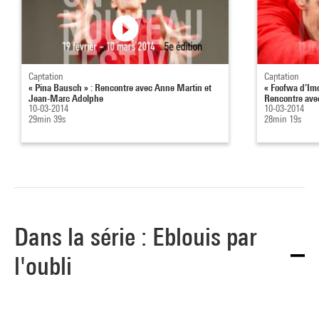
Captation
Captation
« Pina Bausch » : Rencontre avec Anne Martin et
« Foofwa d’Im
Jean-Marc Adolphe
Rencontre avec
10-03-2014
10-03-2014
29min 39s
28min 19s
Dans la série : Eblouis par
l'oubli